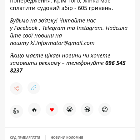
попередження. Крім того, жінка має
сплатити судовий збір - 605 гривень.
Будьмо на зв’язку! Читайте нас
у
Facebook
,
Telegram
та
Instagram.
Надсила
йте свої новини н
а
пошту
kl.informator@gmail.com
Якщо маєте цікаві новини чи хочете
замовити рекламу – телефонуйте
096 545
8237
♥
🔥
😭
😆
😡
👍
СУД ПРИКАРПАТТЯ
НОВИНИ КОЛОМИЯ