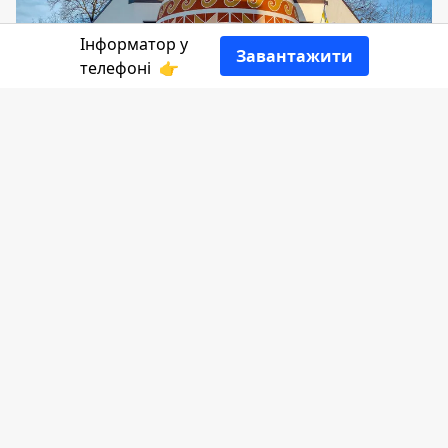
Інформатор у
Завантажити
телефоні
👉
23 травня у Коломиї відзначатимуть
День Героїв, тому цього дня пройде
кілька пам'ятних заходів. Також в місті
заплановані благодійні події.
Афішу Коломиї на цей вівторок
переглядайте на
Інформаторі
.
Турнір з волейболу з нагоди Дня Героїв
Де: спортивний зал ліцею №8
Коли: 10:00