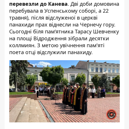
перевезли до Канева
. Дві доби домовина
перебувала в Успенському соборі, а 22
травня), після відслуженої в церкві
панахиди прах віднесли на Чернечу гору.
Сьогодні біля пам‘ятника Тарасу Шевченку
на площі Відродження зібрали десятки
коллмиян. З метою увічнення пам'яті
поета отці відслужили панахиду.