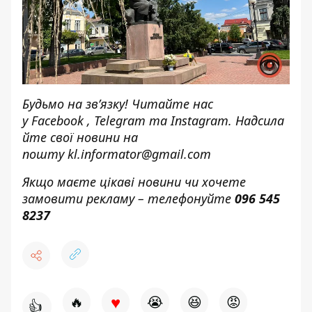
Будьмо на зв’язку! Читайте нас
у
Facebook
,
Telegram
та
Instagram.
Надсила
йте свої новини н
а
пошту
kl.informator@gmail.com
Якщо маєте цікаві новини чи хочете
замовити рекламу – телефонуйте
096 545
8237
♥
🔥
😭
😆
😡
👍