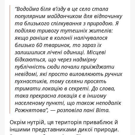
“Водойма біля в’їзду в це село стала
популярним майданчиком для відпочинку
та близького спілкування з природою. Я
поділяю тривогу тутешніх жителів:
якщо раніше в колонії налічувалося
близько 60 тваринок, то зараз їх
залишилися лічені одиниці. Місцеві
бідкаються, що через надмірну
публічність сюди почали приїжджати
невідомі, які просто виловлюють ручних
пухнастиків, тому селяни просять
тримати локацію в секреті. До слова,
така прекрасна локація є в іншому
населеному пункті, що також неподалік
Рожнятова”, — розповіла пані Віта.
Окрім нутрій, ця територія приваблює й
іншими представниками дикої природи.