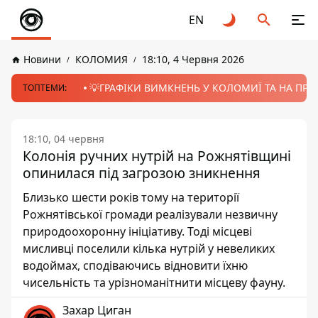
EN
Новини
КОЛОМИЯ
18:10, 4 Червня 2026
💡ГРАФІКИ ВИМКНЕНЬ У КОЛОМИЇ ТА НА ПРИК
ТОПТЕМИ:
18:10, 04 червня
Колонія ручних нутрій на Рожнятівщині
опинилася під загрозою зникнення
Близько шести років тому на території
Рожнятівської громади реалізували незвичну
природоохоронну ініціативу. Тоді місцеві
мисливці поселили кілька нутрій у невеликих
водоймах, сподіваючись відновити їхню
чисельність та урізноманітнити місцеву фауну.
Захар Циган