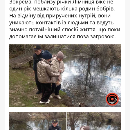
Зокрема, поблизу річки Лімниця вже не
один рік мешкають кілька родин бобрів.
На відміну від приручених нутрій, вони
уникають контактів із людьми та ведуть
значно потайніший спосіб життя, що поки
допомагає їм залишатися поза загрозою.