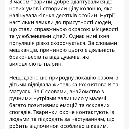
З часом тварини добре адаптувалися до
нових умов і створили цілу колонію, яка
налічувала кілька десятків особин. Нутрії
настільки звикли до присутності людей,
що стали справжньою окрасою місцевості
та улюбленцями дітей. Однак нині їхня
популяція різко скорочується. За словами
мешканців, причиною цього є діяльність
браконьєрів та відвідувачів, які
виловлюють тварин.
Нещодавно цю природну локацію разом із
дітьми відвідала жителька Рожнятова Віта
Матуляк. За її словами, знайомство з
ручними нутріями залишило у малечі
багато позитивних емоцій та яскравих
спогадів. Тваринки охоче контактують із
людьми та підходять за частуванням, що
робить відпочинок особливо цікавим.