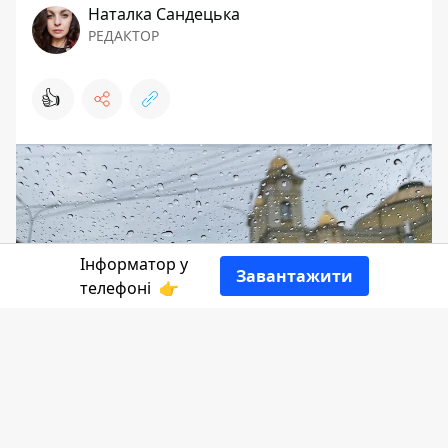
Наталка Сандецька
РЕДАКТОР
👍
Інформатор у
Завантажити
телефоні
👉
24 грудня на коломиян чекає дощова й
похмура погода. Протягом доби