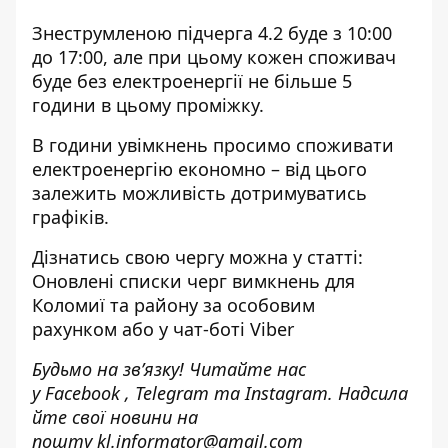
Знеструмленою підчерга 4.2 буде з 10:00
до 17:00, але при цьому кожен споживач
буде без електроенергії не більше 5
години в цьому проміжку.
В години увімкнень просимо споживати
електроенергію економно – від цього
залежить можливість дотримуватись
графіків.
Дізнатись свою чергу можна у статті:
Оновлені списки черг вимкнень для
Коломиї та району
за
особовим
рахунком
або у
чат-боті Viber
Будьмо на зв’язку! Читайте нас
у
Facebook
,
Telegram
та
Instagram.
Надсила
йте свої новини н
а
пошту
kl.informator@gmail.com