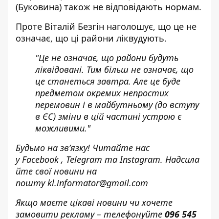
(Буковина) також не відповідають нормам.
Проте Віталій Безгін наголошує, що це не
означає, що ці райони ліквудують.
"Це не означає, що райони будуть
ліквідовані. Тим більш не означає, що
це станеться завтра. Але це буде
предметом окремих непростих
перемовин і в майбутньому (до вступу
в ЄС) зміни в цій частині устрою є
можливими."
Будьмо на зв’язку! Читайте нас
у
Facebook
,
Telegram
та
Instagram.
Надсила
йте свої новини н
а
пошту
kl.informator@gmail.com
Якщо маєте цікаві новини чи хочете
замовити рекламу – телефонуйте
096 545