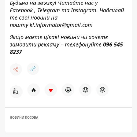
Будьмо на зв’язку! Читайте нас у
Facebook
,
Telegram
та
Instagram.
Надсилай
те свої новини н
а
пошту
kl.informator@gmail.com
Якщо маєте цікаві новини чи хочете
замовити рекламу – телефонуйте
096 545
8237
♥
🔥
😭
😆
😡
👍
НОВИНИ КОСОВА