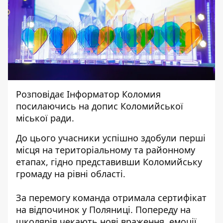
Розповідає
Інформатор Коломия
посилаючись на
допис
Коломийської
міської ради.
До цього учасники успішно здобули перші
місця на територіальному та районному
етапах, гідно представивши Коломийську
громаду на рівні області.
За перемогу команда отримала сертифікат
на відпочинок у Поляниці. Попереду на
школярів чекають нові враження, емоції