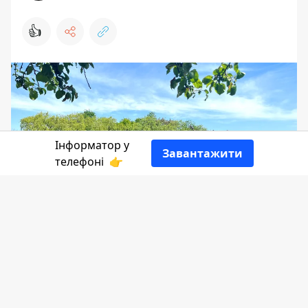
👍
Інформатор у
Завантажити
телефоні
👉
Ранок у Коломиї розпочнеться з ясної
та сонячної погоди, вдень хмарки
трохи закриють небо, та вже ближче
до освячення пасочок світило знову