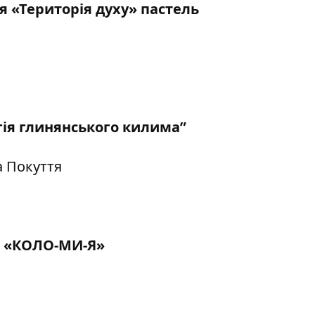
я «Територія духу» пастель
ія глинянського килима”
а Покуття
ів «КОЛО-МИ-Я»