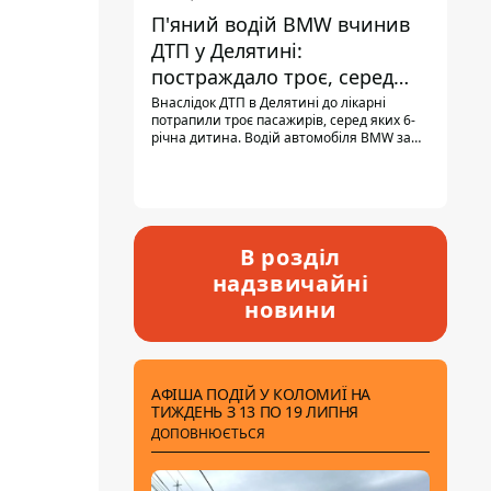
П'яний водій BMW вчинив
ДТП у Делятині:
постраждало троє, серед
них - дитина
Внаслідок ДТП в Делятині до лікарні
потрапили троє пасажирів, серед яких 6-
річна дитина. Водій автомобіля BMW за
кермом був п'яним, кількість алкоголю в
крові майже у 13,5 раза перевищувала
допустиму норму.
В розділ
надзвичайні
новини
АФІША ПОДІЙ У КОЛОМИЇ НА
ТИЖДЕНЬ З 13 ПО 19 ЛИПНЯ
ДОПОВНЮЄТЬСЯ