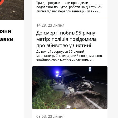
Три дні рятувальники проводили
водолазно-пошукові роботи на Дністрі. 25
липня під час перепливання річки зник
чоловік 2002 року народження. У
понеділок, 27 липня, надзвичайники
виявили тіло.
14:28, 23 липня
ияни
До смерті побив 95-річну
тавки
матір: поліція повідомила
про вбивство у Снятині
До поліції звернувся 69-річний
мешканець Снятина, який повідомив, що
знайшов свою матір з численними
тілесними ушкодженнями. Та, як
з'ясували правоохоронці, ці травми жінці
наніс її син.
09:53, 23 липня