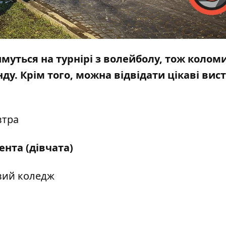
имуться на турнірі з волейболу, тож колом
у. Крім того, можна відвідати цікаві вис
втра
ента (дівчата)
вий коледж