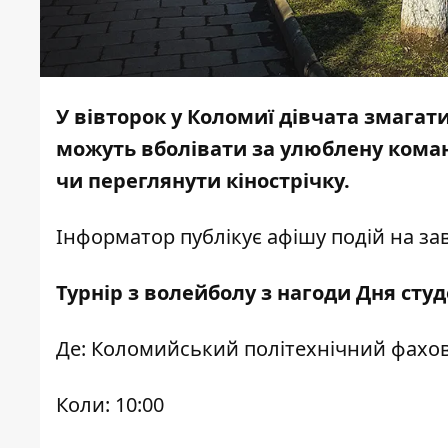
У вівторок у Коломиї дівчата змагат
можуть вболівати за улюблену команд
чи переглянути кінострічку.
Інформатор
публікує афішу подій на за
Турнір з волейболу з нагоди Дня студ
Де: Коломийський політехнічний фахо
Коли: 10:00