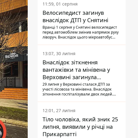
11:59, 01 серпня
Велосипедист загинув
внаслідок ДТП у Снятині
Вранці 1 серпня у Снятині велосипедист
перед автомобілем змінив напрямок руху
ліворуч. Внаслідок цього мікроавтобус
здійснив наїзд на керманича
двоколісного.
13:07, 30 липня
Внаслідок зіткнення
вантажівки та мінівена у
Верховині загинула
пасажирка, водійка - у
29 липня у Верховині сталася ДТП за
участі лісовоза та мінівена. Внаслідок
лікарні
зіткнення госпіталізували двох людей.
Попри зусилля медиків, 79-річна
пасажирка легковика померла у лікарні.
Також травми отримала водійка
12:01, 27 липня
автомобіля.
Тіло чоловіка, який зник 25
липня, виявили у річці на
Прикарпатті