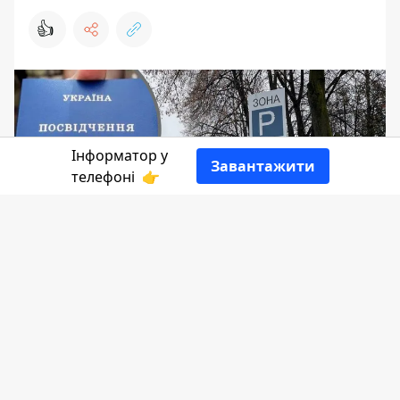
👍
Інформатор у
Завантажити
телефоні
👉
12 жовтня на засіданні 48 сесії
Коломийської міської ради
обговорювали проблему безкоштового
паркування для військових на платних
парковках у Коломийській громаді.