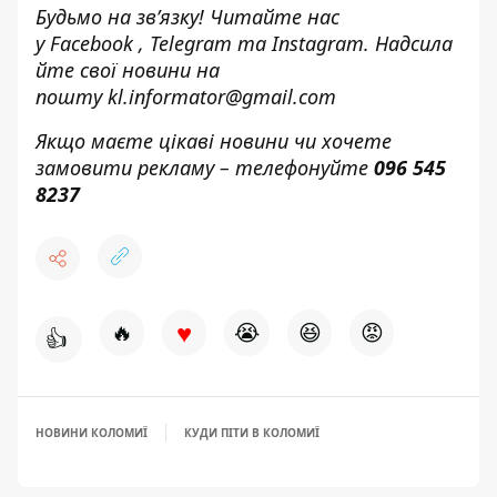
Будьмо на зв’язку! Читайте нас
у
Facebook
,
Telegram
та
Instagram.
Надсила
йте свої новини н
а
пошту
kl.informator@gmail.com
Якщо маєте цікаві новини чи хочете
замовити рекламу – телефонуйте
096 545
8237
♥
🔥
😭
😆
😡
👍
НОВИНИ КОЛОМИЇ
КУДИ ПІТИ В КОЛОМИЇ