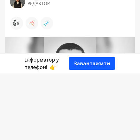
РЕДАКТОР
👍
Інформатор у
Завантажити
телефоні
👉
Сумна звістка надійшла на
Коломийщину. Підтвердилась загибель
мужнього та досвідченого бійця 10-ї