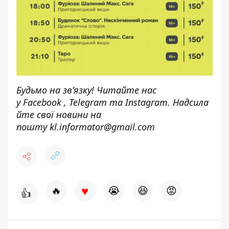
Будьмо на зв’язку! Читайте нас
у
Facebook
,
Telegram
та
Instagram.
Надсила
йте свої новини н
а
пошту
kl.informator@gmail.com
♥
🔥
😭
😆
😡
👍