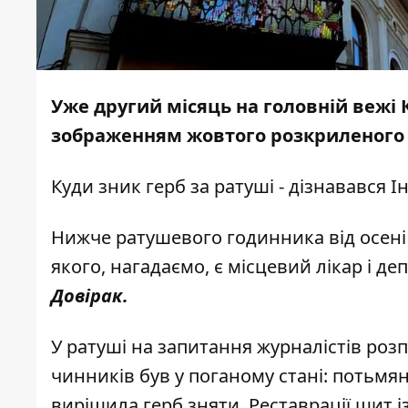
Уже другий місяць на головній вежі К
зображенням жовтого розкриленого 
Куди зник герб за ратуші - дізнавався
І
Нижче ратушевого годинника від осені 
якого, нагадаємо, є місцевий лікар і д
Довірак.
У ратуші на запитання журналістів розп
чинників був у поганому стані: потьмян
вирішила герб зняти. Реставрації щит і