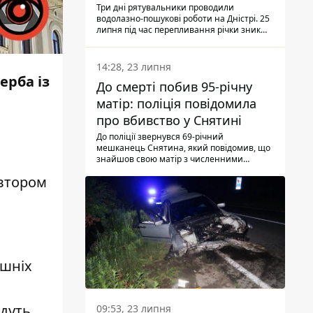
Три дні рятувальники проводили
водолазно-пошукові роботи на Дністрі. 25
липня під час перепливання річки зник
чоловік 2002 року народження. У
понеділок, 27 липня, надзвичайники
виявили тіло.
14:28, 23 липня
ерба із
До смерті побив 95-річну
матір: поліція повідомила
про вбивство у Снятині
До поліції звернувся 69-річний
мешканець Снятина, який повідомив, що
знайшов свою матір з численними
тілесними ушкодженнями. Та, як
автором
з'ясували правоохоронці, ці травми жінці
наніс її син.
ішніх
удуть
09:53, 23 липня