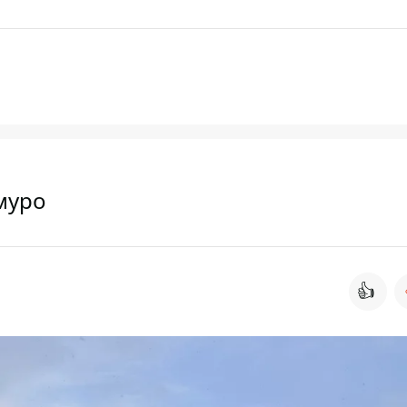
хмуро
👍