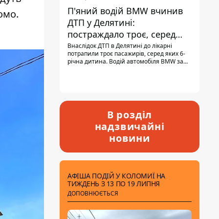
П'яний водій BMW вчинив
омо.
ДТП у Делятині:
постраждало троє, серед
них - дитина
Внаслідок ДТП в Делятині до лікарні
потрапили троє пасажирів, серед яких 6-
річна дитина. Водій автомобіля BMW за
кермом був п'яним, кількість алкоголю в
крові майже у 13,5 раза перевищувала
допустиму норму.
В розділ
надзвичайні
новини
АФІША ПОДІЙ У КОЛОМИЇ НА
ТИЖДЕНЬ З 13 ПО 19 ЛИПНЯ
ДОПОВНЮЄТЬСЯ