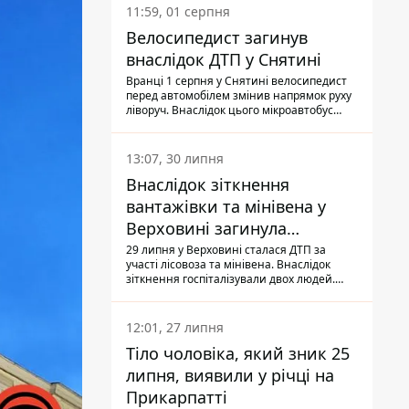
11:59, 01 серпня
Велосипедист загинув
внаслідок ДТП у Снятині
Вранці 1 серпня у Снятині велосипедист
перед автомобілем змінив напрямок руху
ліворуч. Внаслідок цього мікроавтобус
здійснив наїзд на керманича
двоколісного.
13:07, 30 липня
Внаслідок зіткнення
вантажівки та мінівена у
Верховині загинула
пасажирка, водійка - у
29 липня у Верховині сталася ДТП за
участі лісовоза та мінівена. Внаслідок
лікарні
зіткнення госпіталізували двох людей.
Попри зусилля медиків, 79-річна
пасажирка легковика померла у лікарні.
Також травми отримала водійка
12:01, 27 липня
автомобіля.
Тіло чоловіка, який зник 25
липня, виявили у річці на
Прикарпатті