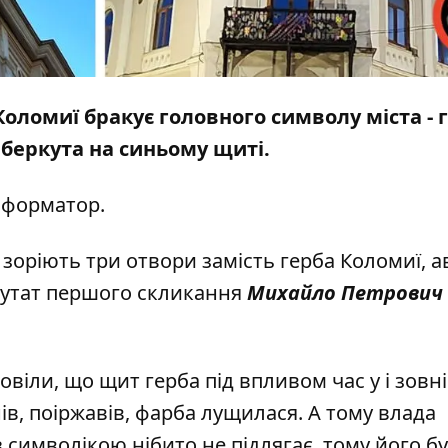
оломиї бракує головного символу міста - г
беркута на синьому щиті.
нформатор
.
зоріють три отвори замість герба Коломиї, 
епутат першого скликання
Михайло Петрович
овіли, що щит герба під впливом час у і зовн
ів, поіржавів, фарба лущилася. А тому влада
з символікою нібито не підлягає, тому його б