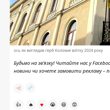
ось як виглядав герб Коломиї влітку 2024 року
Будьмо на зв’язку! Читайте нас у
Facebo
новини чи хочете замовити рекламу –
♥
👍
🔥
😭
😆
😡