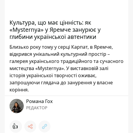
Культура, що має цінність: як
«Mysternya» у Яремче занурює у
глибини української автентики
Близько року тому у серці Карпат, в Яремче,
відкрився унікальний культурний простір –
галерея українського традиційного та сучасного
мистецтва «Mysternya». У виставковій залі
історія української творчості оживає,
запрошуючи глядача до занурення у власне
коріння.
Романа Гох
РЕДАКТОР
👍