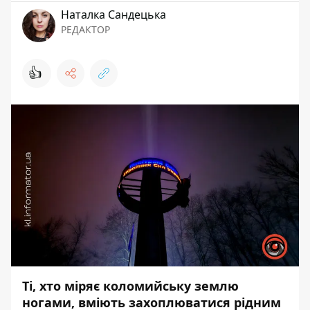
Наталка Сандецька
РЕДАКТОР
👍
Ті, хто міряє коломийську землю
ногами, вміють захоплюватися рідним