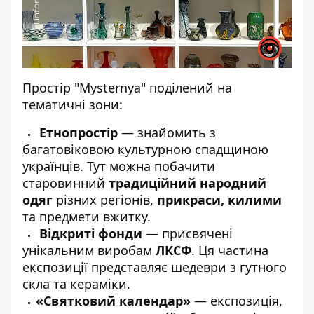
Простір "Mysternya" поділений на
тематичні зони:
Етнопростір
— знайомить з
багатовіковою культурною спадщиною
українців. Тут можна побачити
старовинний
традиційний народний
одяг
різних регіонів,
прикраси, килими
та предмети вжитку.
Відкриті фонди
— присвячені
унікальним виробам
ЛКСФ
. Ця частина
експозиції представляє шедеври з гутного
скла та кераміки.
«Святковий календар»
— експозиція,