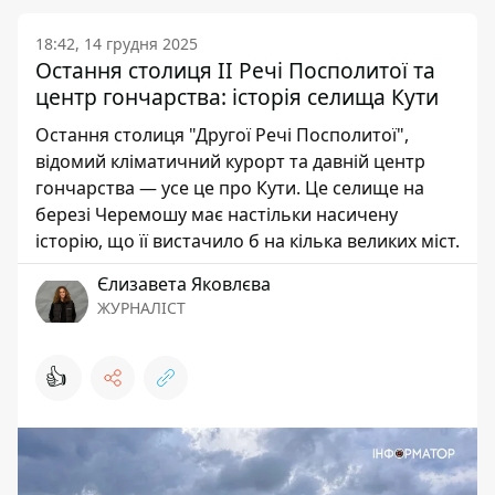
18:42, 14 грудня 2025
Остання столиця ІІ Речі Посполитої та
центр гончарства: історія селища Кути
Остання столиця "Другої Речі Посполитої",
відомий кліматичний курорт та давній центр
гончарства — усе це про Кути. Це селище на
березі Черемошу має настільки насичену
історію, що її вистачило б на кілька великих міст.
Єлизавета Яковлєва
ЖУРНАЛІСТ
👍