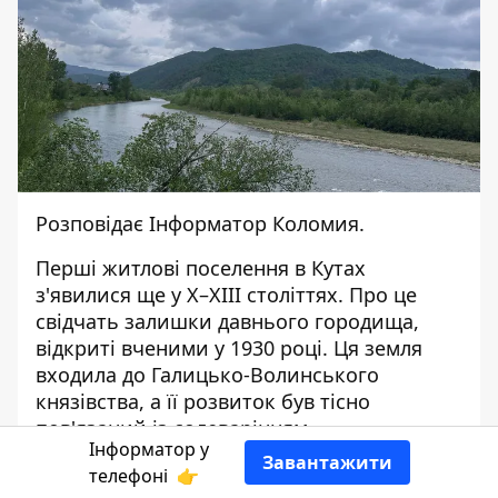
Розповідає
Інформатор Коломия
.
Перші житлові поселення в Кутах
з'явилися ще у X–XІІІ століттях. Про це
свідчать залишки давнього городища,
відкриті вченими у 1930 році. Ця земля
входила до Галицько-Волинського
князівства, а її розвиток був тісно
пов'язаний із солеварінням.
Інформатор у
Завантажити
Щодо назви "Кути", то історики мають
телефоні
👉