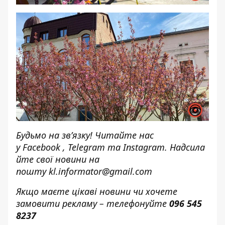
Будьмо на зв’язку! Читайте нас
у
Facebook
,
Telegram
та
Instagram.
Надсила
йте свої новини н
а
пошту
kl.informator@gmail.com
Якщо маєте цікаві новини чи хочете
замовити рекламу – телефонуйте
096 545
8237