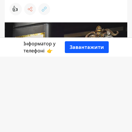
👍
Інформатор у
Завантажити
телефоні
👉
Додайте в своє життя захоплення від
тонких смаків чаю і завітайте в
«Крамницю чаю»
по вул. Й. Сліпого, 4.
Тут вам запропонують китайські,
індійські, цейлонські, кенійські,