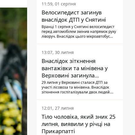
11:59, 01 серпня
Велосипедист загинув
внаслідок ДТП у Снятині
Вранці 1 серпня у Снятині велосипедист
перед автомобілем змінив напрямок руху
ліворуч. Внаслідок цього мікроавтобус
здійснив наїзд на керманича
двоколісного.
13:07, 30 липня
Внаслідок зіткнення
вантажівки та мінівена у
Верховині загинула
пасажирка, водійка - у
29 липня у Верховині сталася ДТП за
участі лісовоза та мінівена. Внаслідок
лікарні
зіткнення госпіталізували двох людей.
Попри зусилля медиків, 79-річна
пасажирка легковика померла у лікарні.
Також травми отримала водійка
12:01, 27 липня
автомобіля.
Тіло чоловіка, який зник 25
липня, виявили у річці на
Прикарпатті