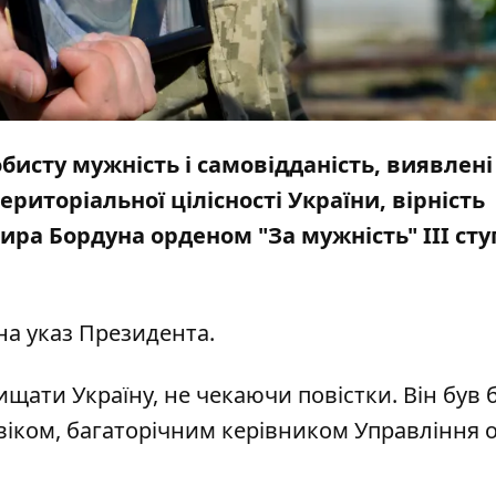
бисту мужність і самовідданість, виявлені
ериторіальної цілісності України, вірність
ира Бордуна орденом "За мужність" ІІІ ст
 на
указ Президента.
щати Україну, не чекаючи повістки. Він був 
іком, багаторічним керівником Управління о