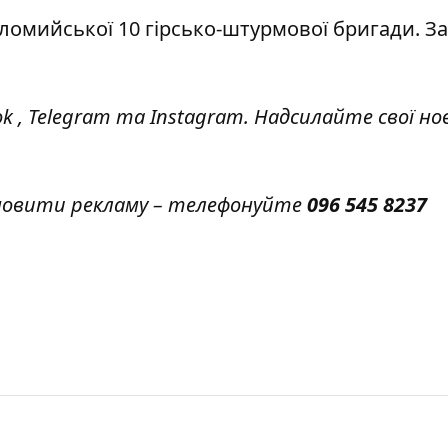
ломийської 10 гірсько-штурмової бригади. За
ok
,
Telegram
та
Instagram.
Надсилайте свої но
амовити рекламу – телефонуйте
096 545 8237