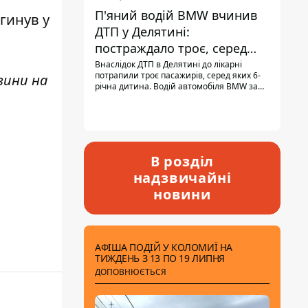
П'яний водій BMW вчинив
гинув у
ДТП у Делятині:
постраждало троє, серед
них - дитина
Внаслідок ДТП в Делятині до лікарні
потрапили троє пасажирів, серед яких 6-
вини н
а
річна дитина. Водій автомобіля BMW за
кермом був п'яним, кількість алкоголю в
крові майже у 13,5 раза перевищувала
допустиму норму.
В розділ
надзвичайні
новини
АФІША ПОДІЙ У КОЛОМИЇ НА
ТИЖДЕНЬ З 13 ПО 19 ЛИПНЯ
ДОПОВНЮЄТЬСЯ