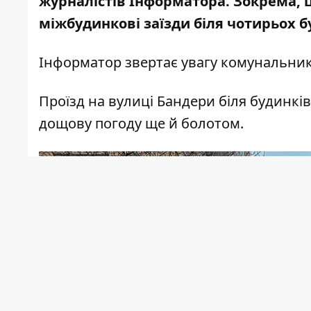
журналістів Інформатора. Зокрема, 
міжбудинкові заїзди біля чотирьох 
Інформатор
звертає увагу комунальникі
Проїзд на вулиці Бандери біля будинків 
дощову погоду ще й болотом.