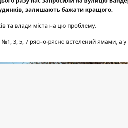
цього разу нас запросили на вулицю Банде
будинків, залишають бажати кращого.
в та влади міста на цю проблему.
№1, 3, 5, 7 рясно-рясно встелений ямами, а у