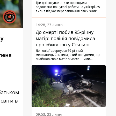
Три дні рятувальники проводили
водолазно-пошукові роботи на Дністрі. 25
липня під час перепливання річки зник
чоловік 2002 року народження. У
понеділок, 27 липня, надзвичайники
виявили тіло.
14:28, 23 липня
До смерті побив 95-річну
 у
матір: поліція повідомила
про вбивство у Снятині
До поліції звернувся 69-річний
упеня
мешканець Снятина, який повідомив, що
знайшов свою матір з численними
тілесними ушкодженнями. Та, як
з'ясували правоохоронці, ці травми жінці
наніс її син.
батьком
світи в
09:53, 23 липня