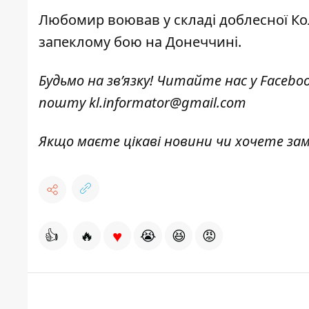
Любомир воював у складі доблесної Ко
запеклому бою на Донеччині.
Будьмо на зв’язку! Читайте нас у
Facebo
пошту
kl.informator@gmail.com
Якщо маєте цікаві новини чи хочете з
♥
👍
🔥
😭
😆
😡