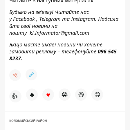
Читайте в наступних матеріалах.
Будьмо на зв’язку! Читайте нас
у
Facebook
,
Telegram
та
Instagram.
Надсила
йте свої новини н
а
пошту
kl.informator@gmail.com
Якщо маєте цікаві новини чи хочете
замовити рекламу – телефонуйте
096 545
8237.
♥
🔥
😭
😆
😡
👍
КОЛОМИЙСЬКИЙ РАЙОН