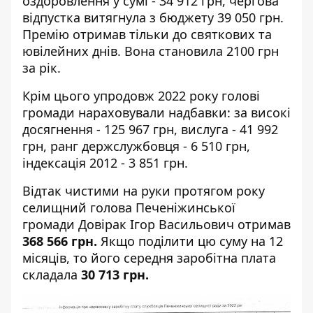
оздоровлення у сумі - 34 912 грн, чергова
відпустка витягнула з бюджету 39 050 грн.
Премію отримав тільки до святкових та
ювілейних днів. Вона становила 2100 грн
за рік.
Крім цього упродовж 2022 року голові
громади нараховували надбавки: за високі
досягнення - 125 967 грн, вислуга - 41 992
грн, ранг держслужбовця - 6 510 грн,
індексація 2012 - 3 851 грн.
Відтак чистими на руки протягом року
селищний голова Печеніжинської
громади Довірак Ігор Васильович отримав
368 566 грн.
Якщо поділити цю суму на 12
місяців, то його середня заробітна плата
складала
30 713 грн.