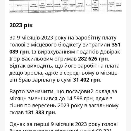
2023 рік
За 9 місяців 2023 року на заробітну плату
голові з місцевого бюджету витратили
351
089 грн.
Із вирахуванням податків Довірак
Ігор Васильович отримав
282 626 грн.
Відтак виходить, що його заробітна плата
дещо зросла, адже в середньому в місяць
він брав зарплату в сумі
31 402 грн.
Варто зазначити, що посадовий оклад за
місяць зменшився до 14 598 грн, адже з
січня по вересень 2023 року в загальному
склав
131 383 грн.
Однак за перші 9 місяців 2023 року голові
було нараховано відпускні у сумі 60 221