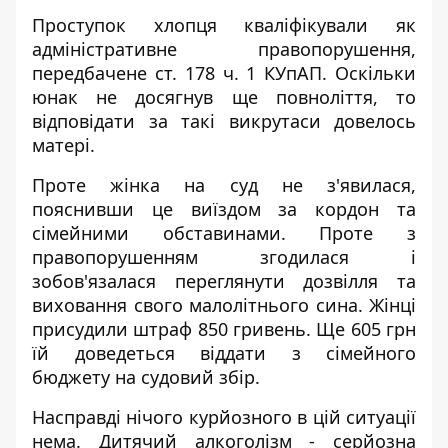
Проступок хлопця кваліфікували як
адміністративне правопорушення,
передбачене ст. 178 ч. 1 КУпАП. Оскільки
юнак не досягнув ще повноліття, то
відповідати за такі викрутаси довелось
матері.
Проте жінка на суд не з'явилася,
пояснивши це виїздом за кордон та
сімейними обставинами. Проте з
правопорушенням згодилася і
зобов'язалася переглянути дозвілля та
виховання свого малолітнього сина. Жінці
присудили штраф 850 гривень. Ще 605 грн
їй доведеться віддати з сімейного
бюджету на судовий збір.
Насправді нічого курйозного в цій ситуації
нема. Дитячий алкоголізм - серйозна