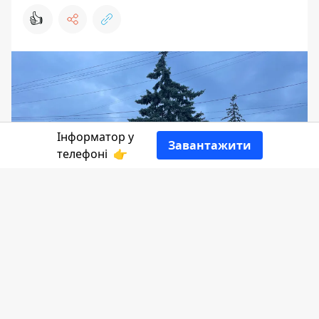
👍
Інформатор у
Завантажити
телефоні
👉
Протягом усього дня небо в Коломиї
буде вкрите хмарами. Вночі можливий
сильний дощ, який до ранку повинен
припинитись. Стовпчики термометрів
піднімуться до +13ºС вдень та +6ºС