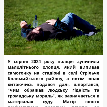
У серпні 2024 року поліція зупинила
малолітнього хлопця, який випивав
самогонку на стадіоні в селі Стрільче
Коломийського району, а потім юнак
хитаючись подався далі, шпортався,
"чим ображав людську гідність та
громадську мораль", як зазначається в
матеріалах
суду
. Матір юного