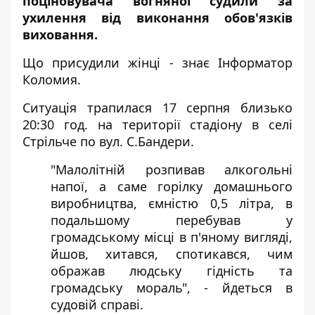
поціновувача вогняної судили за
ухилення від виконання обов'язків
виховання.
Що присудили жінці - знає
Інформатор
Коломия
.
Ситуація трапилася 17 серпня близько
20:30 год. на території стадіону в селі
Стрільче по вул. С.Бандери.
"Малолітній розпивав алкогольні
напої, а саме горілку домашнього
виробництва, ємністю 0,5 літра, в
подальшому перебував у
громадському місці в п'яному вигляді,
йшов, хитався, спотикався, чим
ображав людську гідність та
громадську мораль", -
йдеться
в
судовій справі.