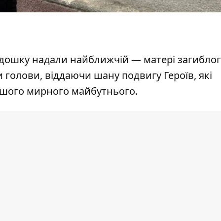
 дошку надали найближчій — матері загибло
и голови, віддаючи шану подвигу Героїв, які
шого мирного майбутнього.
тив пам’ятний знак та звернувся до родин і
и.
 року в місті Коломия. Навчався в ЗОШ №10,
луг №17. По закінченню ліцею вступив до Чер