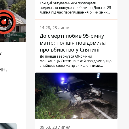
Три дні рятувальники проводили
водолазно-пошукові роботи на Дністрі. 25
липня під час перепливання річки зник
чоловік 2002 року народження. У
понеділок, 27 липня, надзвичайники
виявили тіло.
14:28, 23 липня
До смерті побив 95-річну
матір: поліція повідомила
про вбивство у Снятині
у
До поліції звернувся 69-річний
мешканець Снятина, який повідомив, що
знайшов свою матір з численними
ин.
тілесними ушкодженнями. Та, як
з'ясували правоохоронці, ці травми жінці
наніс її син.
09:53, 23 липня