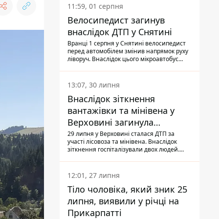
11:59, 01 серпня
Велосипедист загинув
внаслідок ДТП у Снятині
Вранці 1 серпня у Снятині велосипедист
перед автомобілем змінив напрямок руху
ліворуч. Внаслідок цього мікроавтобус
здійснив наїзд на керманича
двоколісного.
13:07, 30 липня
Внаслідок зіткнення
вантажівки та мінівена у
Верховині загинула
пасажирка, водійка - у
29 липня у Верховині сталася ДТП за
участі лісовоза та мінівена. Внаслідок
лікарні
зіткнення госпіталізували двох людей.
Попри зусилля медиків, 79-річна
пасажирка легковика померла у лікарні.
Також травми отримала водійка
12:01, 27 липня
автомобіля.
Тіло чоловіка, який зник 25
липня, виявили у річці на
Прикарпатті