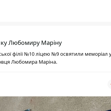
ошку Любомиру Маріну
ської філії №10 ліцею №9 освятили меморіал 
бовця Любомира Маріна.