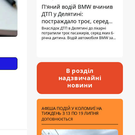
П'яний водій BMW вчинив
ДТП у Делятині:
постраждало троє, серед
них - дитина
Внаслідок ДТП в Делятині до лікарні
потрапили троє пасажирів, серед яких 6-
річна дитина. Водій автомобіля BMW за
кермом був п'яним, кількість алкоголю в
крові майже у 13,5 раза перевищувала
допустиму норму.
В розділ
надзвичайні
новини
АФІША ПОДІЙ У КОЛОМИЇ НА
ТИЖДЕНЬ З 13 ПО 19 ЛИПНЯ
ДОПОВНЮЄТЬСЯ