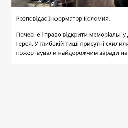
Розповідає
Інформатор Коломия
.
Почесне і право відкрити меморіальну
Героя. У глибокій тиші присутні схилил
пожертвували найдорожчим заради на
Опісля священнослужитель провів освя
громади зі словами духовної підтримк
Любомир Марін народився 11 січня 1994
згодом у Професійному ліцеї сфери пос
та вчився на провідника.