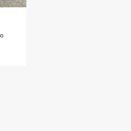
го
 а
нівців