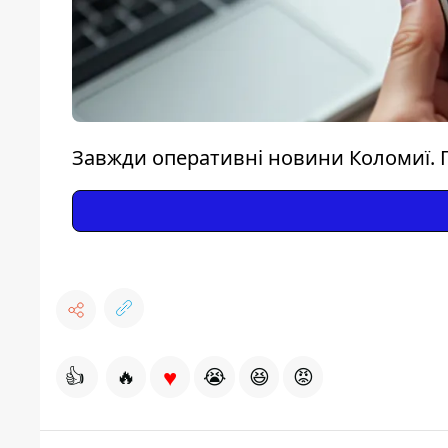
Завжди оперативні новини Коломиї. 
♥
👍
🔥
😭
😆
😡