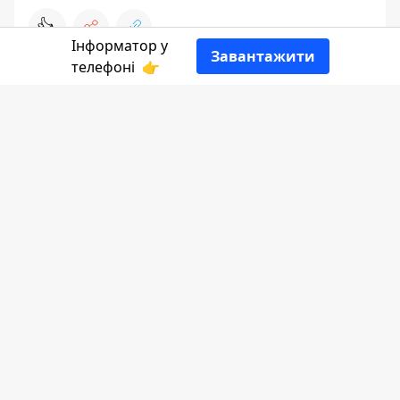
👍
Інформатор у
Завантажити
телефоні
👉
Головне зображення ілюстративне
1й травня 2026 року — понеділок. 1538-й
день повномасштабного вторгнення рф
в Україну.