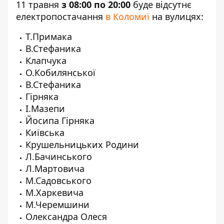
11 травня
з 08:00 по 20:00
буде відсутнє
електропостачання
в Коломиї
на вулицях:
Т.Примака
В.Стефаника
Клапчука
О.Кобилянської
В.Стефаника
Гірняка
І.Мазепи
Йосипа Гірняка
Київська
Крушельницьких Родини
Л.Бачинського
Л.Мартовича
М.Садовського
М.Харкевича
М.Черемшини
Олександра Олеся