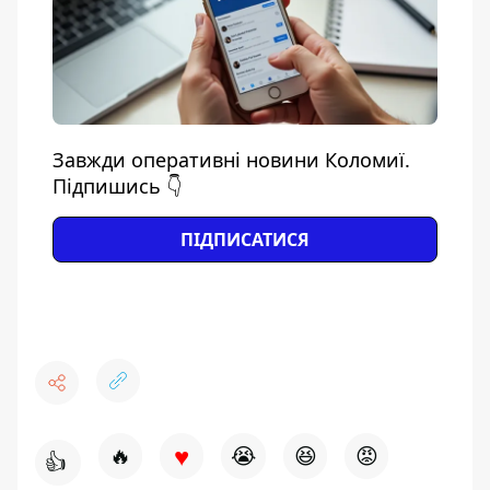
Завжди оперативні новини Коломиї.
Підпишись 👇
ПІДПИСАТИСЯ
♥
🔥
😭
😆
😡
👍