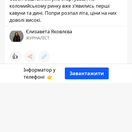
коломийському ринку вже з’явились перші
кавуни та дині. Попри розпал літа, ціни на них
доволі високі.
Єлизавета Яковлєва
ЖУРНАЛІСТ
👍
Інформатор у
Завантажити
телефоні
👉