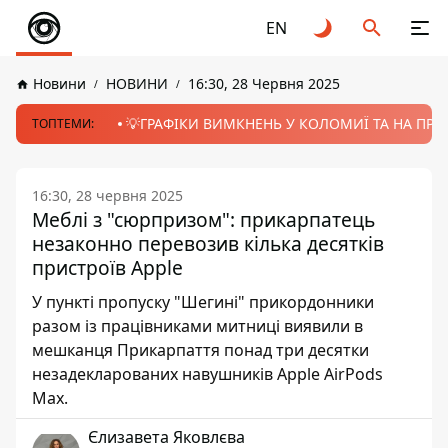
EN
Новини
НОВИНИ
16:30, 28 Червня 2025
💡ГРАФІКИ ВИМКНЕНЬ У КОЛОМИЇ ТА НА ПРИК
ТОПТЕМИ:
16:30, 28 червня 2025
Меблі з "сюрпризом": прикарпатець
незаконно перевозив кілька десятків
пристроїв Apple
У пункті пропуску "Шегині" прикордонники
разом із працівниками митниці виявили в
мешканця Прикарпаття понад три десятки
незадекларованих навушників Apple AirPods
Max.
Єлизавета Яковлєва