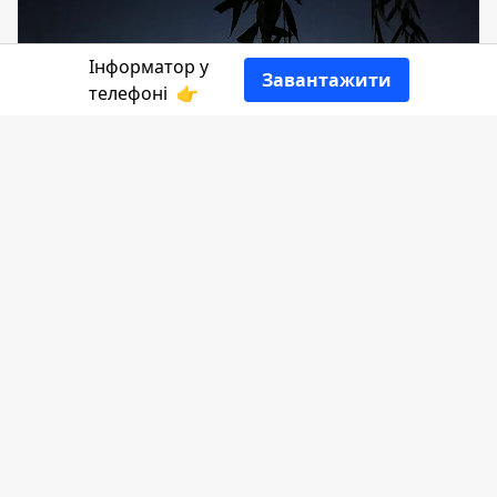
Інформатор у
Завантажити
телефоні
👉
У четвер Прикарпаттяобленерго
проводитиме планові роботи з чистки
траси, тож деяким абонентам варто
готуватис до можливих вимкнень
електроенергії.
Інформатор
ділиться переліком вулиць з
посиланням на
Прикарпаттяобленерго.
27 червня з 09:00 по 13:00: