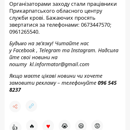
Організаторами заходу стали працівники
Прикарпатського обласного центру
служби крові. Бажаючих просять
звертатися за телефонами: 0673447570;
0961265540.
Будьмо на зв’язку! Читайте нас
у
Facebook
,
Telegram
та
Instagram.
Надсила
йте свої новини н
а
пошту
kl.informator@gmail.com
Якщо маєте цікаві новини чи хочете
замовити рекламу – телефонуйте
096 545
8237
♥
🔥
😭
😆
😡
👍