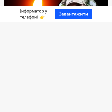
Інформатор у
Завантажити
телефоні
👉
Завтра, 2 лютого, близько 13:00 на
площі біля пам'ятника Тарасу
Шевченку в селищі Отинія відбудеться
зустріч загиблого Героя Івана Ленчука.
Із сумом повідомляє
Інформатор.
Кортеж прибуде зі сторони Івано-
Франківська, повідомляють на сторінці
Отинійської селищної територіальної
громади
. Прохання всіх людей живим