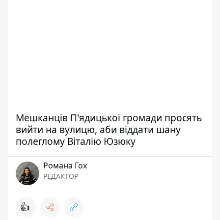
Мешканців П'ядицької громади просять
вийти на вулицю, аби віддати шану
полеглому Віталію Юзюку
Романа Гох
РЕДАКТОР
👍