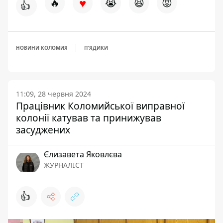
♥
🔥
😭
😆
😡
👍
НОВИНИ КОЛОМИЯ
П'ЯДИКИ
11:09, 28 червня 2024
Працівник Коломийської виправної
колонії катував та принижував
засуджених
Єлизавета Яковлєва
ЖУРНАЛІСТ
👍