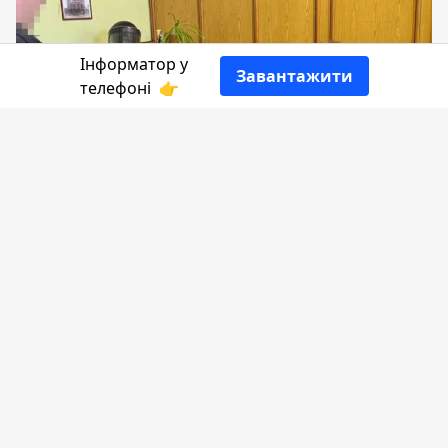
Інформатор у
Завантажити
телефоні
👉
Працівники ДБР повідомили про
підозру посадовцю Коломийської
виправної колонії, який систематично
застосовував фізичну силу до
ув'язнених.
Розповідає
Інформатор
, посилаючись на
Державне бюро розслідувань
.