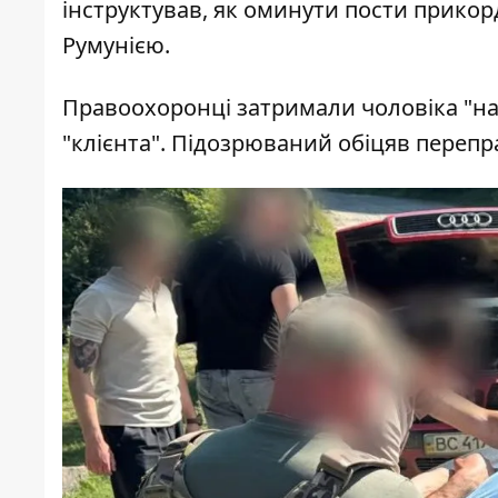
інструктував, як оминути пости прико
Румунією.
Правоохоронці затримали чоловіка "на
"клієнта". Підозрюваний обіцяв перепр