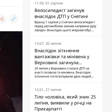
11:59, 01 серпня
Велосипедист загинув
внаслідок ДТП у Снятині
Вранці 1 серпня у Снятині велосипедист
перед автомобілем змінив напрямок руху
ліворуч. Внаслідок цього мікроавтобус
здійснив наїзд на керманича
двоколісного.
13:07, 30 липня
Внаслідок зіткнення
вантажівки та мінівена у
Верховині загинула
пасажирка, водійка - у
29 липня у Верховині сталася ДТП за
участі лісовоза та мінівена. Внаслідок
лікарні
зіткнення госпіталізували двох людей.
Попри зусилля медиків, 79-річна
пасажирка легковика померла у лікарні.
Також травми отримала водійка
12:01, 27 липня
автомобіля.
Тіло чоловіка, який зник 25
липня, виявили у річці на
Прикарпатті