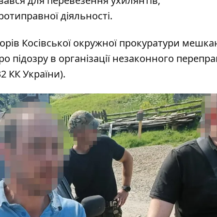
вався для перевезення ухилянтів;
ротиправної діяльності.
орів Косівської окружної прокуратури мешк
о підозру в організації незаконного перепр
2 КК України).