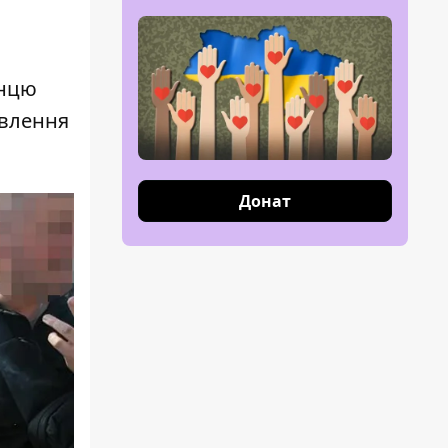
анцю
авлення
Донат