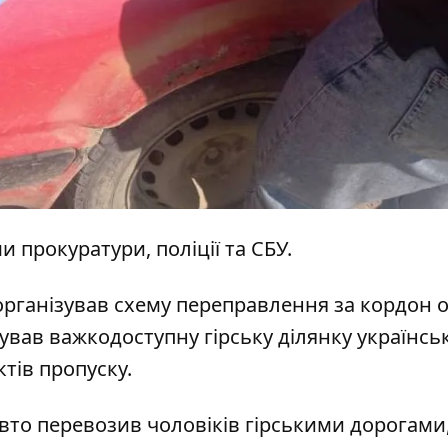
 прокуратури, поліції та СБУ.
 організував схему переправлення за кордон о
ував важкодоступну гірську ділянку українсь
тів пропуску.
авто перевозив чоловіків гірськими дорогами