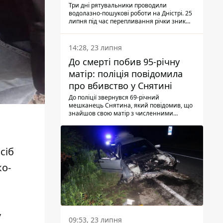
Три дні рятувальники проводили
водолазно-пошукові роботи на Дністрі. 25
липня під час перепливання річки зник
чоловік 2002 року народження. У
понеділок, 27 липня, надзвичайники
виявили тіло.
14:28, 23 липня
До смерті побив 95-річну
матір: поліція повідомила
про вбивство у Снятині
До поліції звернувся 69-річний
мешканець Снятина, який повідомив, що
знайшов свою матір з численними
тілесними ушкодженнями. Та, як
з'ясували правоохоронці, ці травми жінці
наніс її син.
сіб
ко-
,
09:53, 23 липня