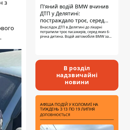
н з
П'яний водій BMW вчинив
ДТП у Делятині:
постраждало троє, серед
них - дитина
ового
Внаслідок ДТП в Делятині до лікарні
потрапили троє пасажирів, серед яких 6-
.
річна дитина. Водій автомобіля BMW за
кермом був п'яним, кількість алкоголю в
крові майже у 13,5 раза перевищувала
допустиму норму.
В розділ
надзвичайні
новини
АФІША ПОДІЙ У КОЛОМИЇ НА
ТИЖДЕНЬ З 13 ПО 19 ЛИПНЯ
ДОПОВНЮЄТЬСЯ