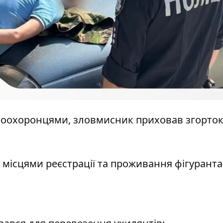
воохоронцями, зловмисник приховав згорток
а місцями реєстрації та проживання фігуранта