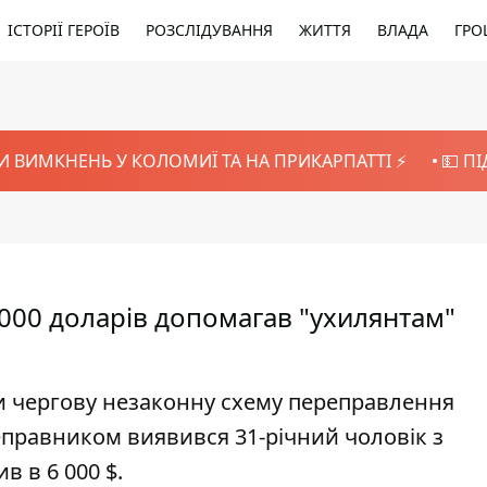
ІСТОРІЇ ГЕРОЇВ
РОЗСЛІДУВАННЯ
ЖИТТЯ
ВЛАДА
ГРО
И ВИМКНЕНЬ У КОЛОМИЇ ТА НА ПРИКАРПАТТІ ⚡️
💵 П
00 доларів допомагав "ухилянтам"
и чергову незаконну схему переправлення
еправником виявився 31-річний чоловік з
в в 6 000 $.