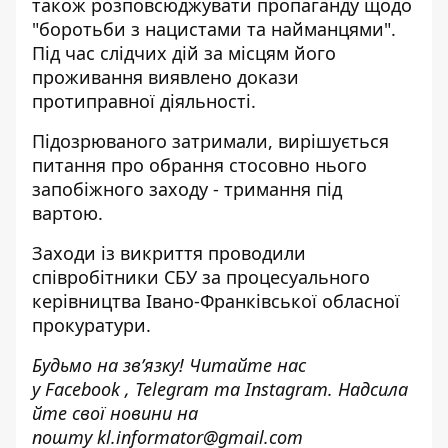
також розповсюджувати пропаганду щодо
"боротьби з нацистами та найманцями".
Під час слідчих дій за місцям його
проживання виявлено докази
протиправної діяльності.
Підозрюваного затримали, вирішується
питання про обрання стосовно нього
запобіжного заходу - тримання під
вартою.
Заходи із викриття проводили
співробітники СБУ за процесуального
керівництва Івано-Франківської обласної
прокуратури.
Будьмо на зв’язку! Читайте нас
у
Facebook
,
Telegram
та
Instagram.
Надсила
йте свої новини н
а
пошту
kl.informator@gmail.com