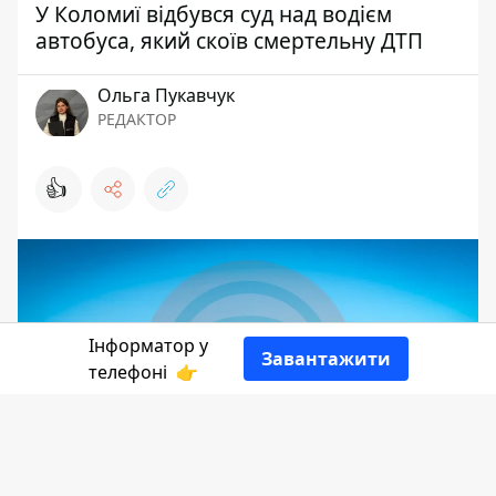
У Коломиї відбувся суд над водієм
автобуса, який скоїв смертельну ДТП
Ольга Пукавчук
РЕДАКТОР
👍
Інформатор у
Завантажити
телефоні
👉