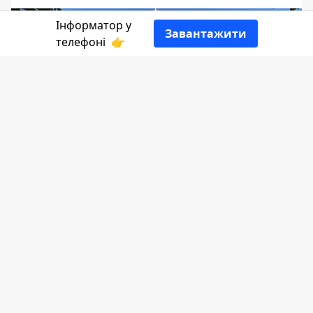
Інформатор у
Завантажити
телефоні
👉
Інформатор Коломия
розділяє тугу втрати
рідних та близьких Героя.
Петро Солонинка народився 26 травня
1968 року в селі Рудники,
нині Коломийського району. Після школи
навчався в училищі №10 на слюсаря-
механіка. В 1986 році призвався на службу,