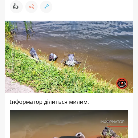
👍
Інформатор
ділиться милим.