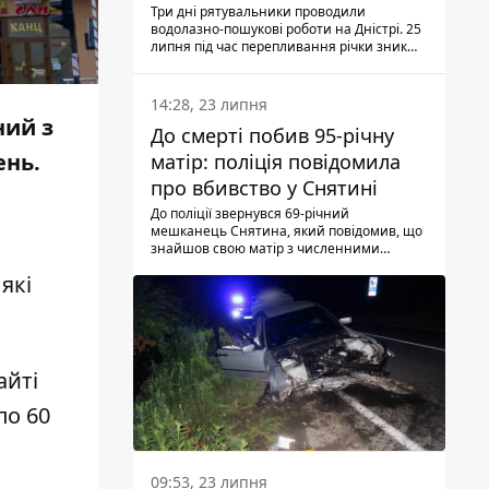
Три дні рятувальники проводили
водолазно-пошукові роботи на Дністрі. 25
липня під час перепливання річки зник
чоловік 2002 року народження. У
понеділок, 27 липня, надзвичайники
виявили тіло.
14:28, 23 липня
ний з
До смерті побив 95-річну
ень.
матір: поліція повідомила
про вбивство у Снятині
До поліції звернувся 69-річний
мешканець Снятина, який повідомив, що
знайшов свою матір з численними
тілесними ушкодженнями. Та, як
які
з'ясували правоохоронці, ці травми жінці
наніс її син.
айті
по 60
09:53, 23 липня