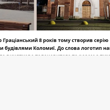
 Граціанський 8 років тому створив серію
и будівлями Коломиї. До слова логотип н
ого винятково талановитого та разом з ти
році під час ковідної пандемії пана Волод
роєкти живуть і донині.
і малюнки пам'яток Коломиї від
Володимира
і розмалювати разом зі своїми дітками прямо 
ати, а тоді розфарбувати.