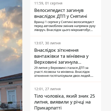
11:59, 01 серпня
Велосипедист загинув
внаслідок ДТП у Снятині
Вранці 1 серпня у Снятині велосипедист
перед автомобілем змінив напрямок руху
ліворуч. Внаслідок цього мікроавтобус
здійснив наїзд на керманича
двоколісного.
13:07, 30 липня
Внаслідок зіткнення
вантажівки та мінівена у
Верховині загинула
пасажирка, водійка - у
29 липня у Верховині сталася ДТП за
участі лісовоза та мінівена. Внаслідок
лікарні
зіткнення госпіталізували двох людей.
Попри зусилля медиків, 79-річна
пасажирка легковика померла у лікарні.
Також травми отримала водійка
12:01, 27 липня
автомобіля.
Тіло чоловіка, який зник 25
липня, виявили у річці на
Прикарпатті