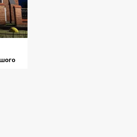
ашого
м
имира
на