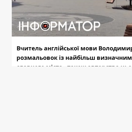
Вчитель англійської мови Володимир
розмальовок із найбільш визначним
славного міста - також авторства ць
скромного чоловіка. На жаль, у 2021 
не стало... Але його наука і творчі п
Інформатор Коломия
пропонує графічн
Граціанського
. Їх ви можете викачати 
телефоні чи комп'ютері або ж роздрукув