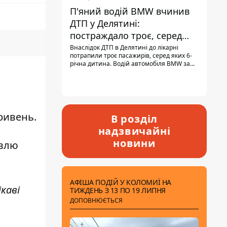
П'яний водій BMW вчинив
ДТП у Делятині:
постраждало троє, серед
них - дитина
Внаслідок ДТП в Делятині до лікарні
потрапили троє пасажирів, серед яких 6-
річна дитина. Водій автомобіля BMW за
кермом був п'яним, кількість алкоголю в
крові майже у 13,5 раза перевищувала
допустиму норму.
ривень.
В розділ
надзвичайні
новини
івлю
АФІША ПОДІЙ У КОЛОМИЇ НА
каві
ТИЖДЕНЬ З 13 ПО 19 ЛИПНЯ
ДОПОВНЮЄТЬСЯ