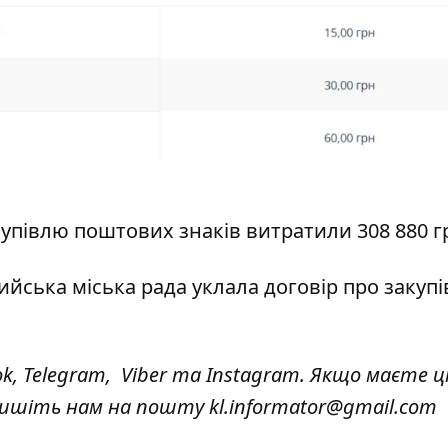
купівлю поштових знаків витратили 308 880 г
мийська міська рада
уклала договір
про закуп
ok
,
Telegram,
Viber
та
Instagram.
Якщо маєте ці
 пишіть нам на пошту
kl.informator@gmail.com