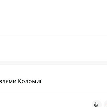
івлями Коломиї
👍