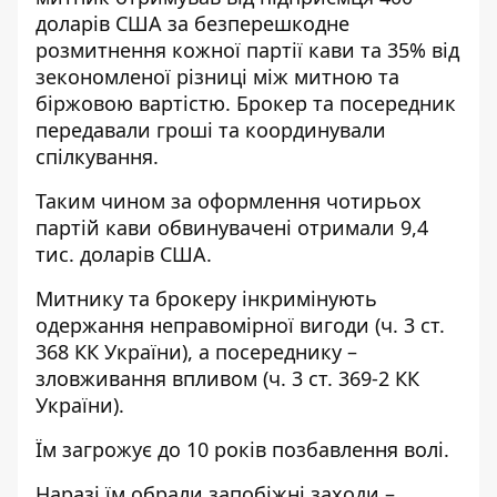
доларів США за безперешкодне
розмитнення кожної партії кави та 35% від
зекономленої різниці між митною та
біржовою вартістю. Брокер та посередник
передавали гроші та координували
спілкування.
Таким чином за оформлення чотирьох
партій кави обвинувачені отримали 9,4
тис. доларів США.
Митнику та брокеру інкримінують
одержання неправомірної вигоди (ч. 3 ст.
368 КК України), а посереднику –
зловживання впливом (ч. 3 ст. 369-2 КК
України).
Їм загрожує до 10 років позбавлення волі.
Наразі їм обрали запобіжні заходи –