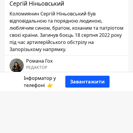
Сергій Ніньовський
Коломиянин Сергій Ніньовський був
відповідальною та порядною людиною,
люблячим сином, братом, коханим та патріотом
своєї країни. Загинув боєць 18 серпня 2022 року
під час артилерійського обстрілу на
Запорізькому напрямку.
Романа Гох
РЕДАКТОР
Інформатор у
Завантажити
👍
телефоні
👉
Інформатор Коломия
пригадує історію