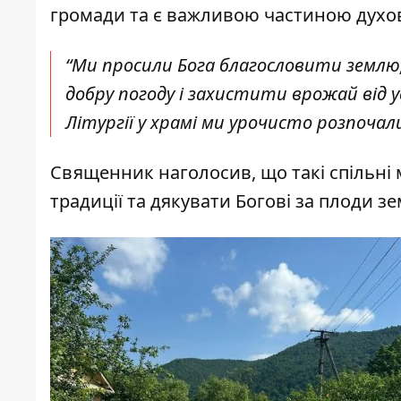
громади та є важливою частиною духов
“Ми просили Бога благословити землю
добру погоду і захистити врожай від у
Літургії у храмі ми урочисто розпочал
Священник наголосив, що такі спільні
традиції та дякувати Богові за плоди зе