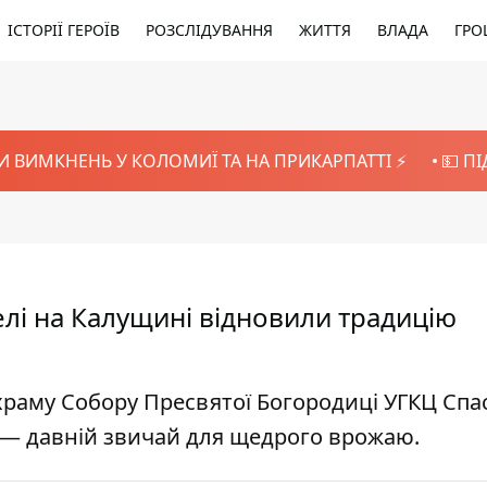
ІСТОРІЇ ГЕРОЇВ
РОЗСЛІДУВАННЯ
ЖИТТЯ
ВЛАДА
ГРО
И ВИМКНЕНЬ У КОЛОМИЇ ТА НА ПРИКАРПАТТІ ⚡️
💵 П
елі на Калущині відновили традицію
 храму Собору Пресвятої Богородиці УГКЦ Спа
 — давній звичай для щедрого врожаю.