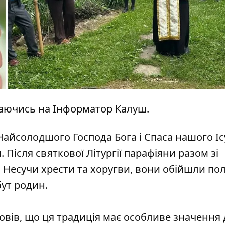
аючись на
Інформатор Калуш.
 Найсолодшого Господа Бога і Спаса нашого Іс
 Після святкової Літургії парафіяни разом зі
Несучи хрести та хоругви, вони обійшли пол
ут родин.
повів, що ця традиція має особливе значення 