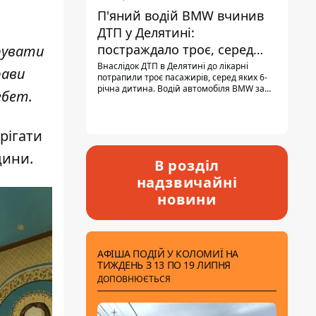
П'яний водій BMW вчинив
ДТП у Делятині:
постраждало троє, серед
рувати
них - дитина
Внаслідок ДТП в Делятині до лікарні
рави
потрапили троє пасажирів, серед яких 6-
річна дитина. Водій автомобіля BMW за
ебет.
кермом був п'яним, кількість алкоголю в
крові майже у 13,5 раза перевищувала
допустиму норму.
рігати
дини.
В розділ
надзвичайні
новини
АФІША ПОДІЙ У КОЛОМИЇ НА
ТИЖДЕНЬ З 13 ПО 19 ЛИПНЯ
ДОПОВНЮЄТЬСЯ