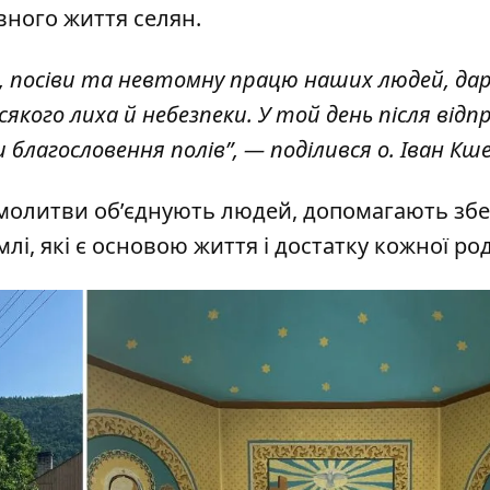
ного життя селян.
, посіви та невтомну працю наших людей, да
сякого лиха й небезпеки. У той день після відп
и благословення полів”, — поділився о. Іван Кш
 молитви об’єднують людей, допомагають збе
млі, які є основою життя і достатку кожної ро