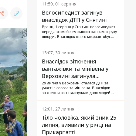
11:59, 01 серпня
Велосипедист загинув
внаслідок ДТП у Снятині
Вранці 1 серпня у Снятині велосипедист
перед автомобілем змінив напрямок руху
ліворуч. Внаслідок цього мікроавтобус
здійснив наїзд на керманича
двоколісного.
13:07, 30 липня
Внаслідок зіткнення
вантажівки та мінівена у
Верховині загинула
пасажирка, водійка - у
29 липня у Верховині сталася ДТП за
участі лісовоза та мінівена. Внаслідок
лікарні
зіткнення госпіталізували двох людей.
Попри зусилля медиків, 79-річна
пасажирка легковика померла у лікарні.
Також травми отримала водійка
12:01, 27 липня
автомобіля.
Тіло чоловіка, який зник 25
липня, виявили у річці на
Прикарпатті