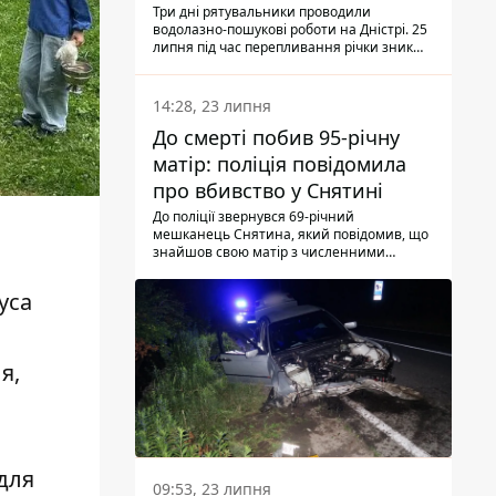
Три дні рятувальники проводили
водолазно-пошукові роботи на Дністрі. 25
липня під час перепливання річки зник
чоловік 2002 року народження. У
понеділок, 27 липня, надзвичайники
виявили тіло.
14:28, 23 липня
До смерті побив 95-річну
матір: поліція повідомила
про вбивство у Снятині
До поліції звернувся 69-річний
мешканець Снятина, який повідомив, що
знайшов свою матір з численними
тілесними ушкодженнями. Та, як
з'ясували правоохоронці, ці травми жінці
уса
наніс її син.
я,
для
09:53, 23 липня