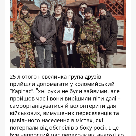
25 лютого невеличка група друзів
прийшли допомагати у коломийський
“Карітас”. Їхні руки не були зайвими, але
пройшов час і вони вирішили піти далі –
самоорганізуватися й волонтерити для
військових, вимушених переселенців та
цивільного населення в містах, які
потерпали від обстрілів з боку росії. І це
був непростий час переходу від анархії до