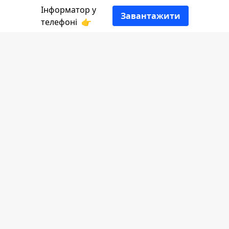
Інформатор у
Завантажити
телефоні
👉
Через масовані обстріли об‘єктів
енергетичної інфраструктури НЕК
«Укренерго» екстрено знижує ліміти
для Прикарпаттяна на третину: з 330
МВт до 214 МВт
Повідомляє Інформатор з посиланням на
«Прикарпаттяобленерго».
У звязку із цим, додатково до графіків
вимикатимуть споживачів 2 черги
повністю та частину 1 черги.