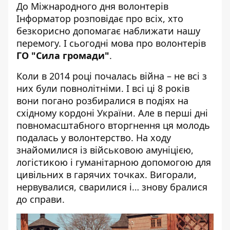
До Міжнародного дня волонтерів
Інформатор
розповідає про всіх, хто
безкорисно допомагає наближати нашу
перемогу. І сьогодні мова про волонтерів
ГО "Сила громади"
.
Коли в 2014 році почалась війна – не всі з
них були повнолітніми. І всі ці 8 років
вони погано розбиралися в подіях на
східному кордоні України. Але в перші дні
повномасштабного вторгнення ця молодь
подалась у волонтерство. На ходу
знайомилися із військовою амуніцією,
логістикою і гуманітарною допомогою для
цивільних в гарячих точках. Вигорали,
нервувалися, сварилися і… знову бралися
до справи.