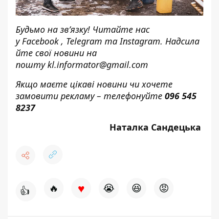
Будьмо на зв’язку! Читайте нас
у
Facebook
,
Telegram
та
Instagram.
Надсила
йте свої новини н
а
пошту
kl.informator@gmail.com
Якщо маєте цікаві новини чи хочете
замовити рекламу – телефонуйте
096 545
8237
Наталка Сандецька
♥
🔥
😭
😆
😡
👍