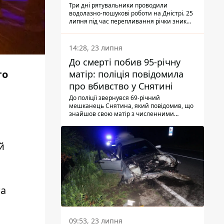
Три дні рятувальники проводили
водолазно-пошукові роботи на Дністрі. 25
липня під час перепливання річки зник
чоловік 2002 року народження. У
понеділок, 27 липня, надзвичайники
виявили тіло.
14:28, 23 липня
До смерті побив 95-річну
го
матір: поліція повідомила
про вбивство у Снятині
До поліції звернувся 69-річний
мешканець Снятина, який повідомив, що
знайшов свою матір з численними
тілесними ушкодженнями. Та, як
з'ясували правоохоронці, ці травми жінці
наніс її син.
й
та
09:53, 23 липня