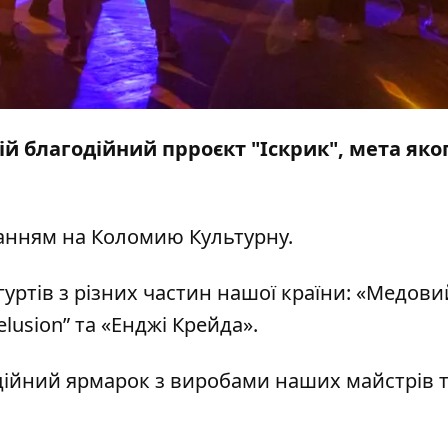
ій благодійний прроєкт "Іскрик", мета яко
ланням на
Коломию Культурну.
гуртів з різних частин нашої країни: «Медови
elusion” та «Енджі Крейда».
дійний ярмарок з виробами наших майстрів 