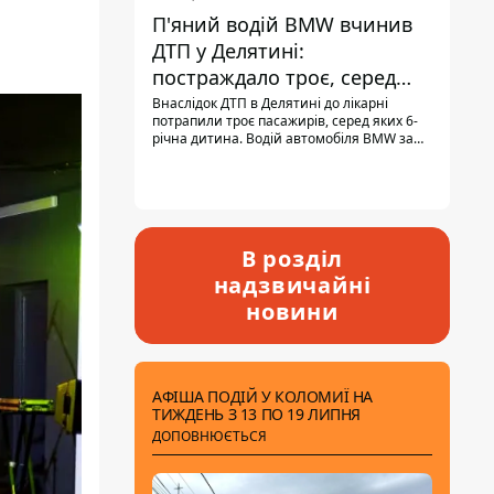
П'яний водій BMW вчинив
ДТП у Делятині:
постраждало троє, серед
них - дитина
Внаслідок ДТП в Делятині до лікарні
потрапили троє пасажирів, серед яких 6-
річна дитина. Водій автомобіля BMW за
кермом був п'яним, кількість алкоголю в
крові майже у 13,5 раза перевищувала
допустиму норму.
В розділ
надзвичайні
новини
АФІША ПОДІЙ У КОЛОМИЇ НА
ТИЖДЕНЬ З 13 ПО 19 ЛИПНЯ
ДОПОВНЮЄТЬСЯ