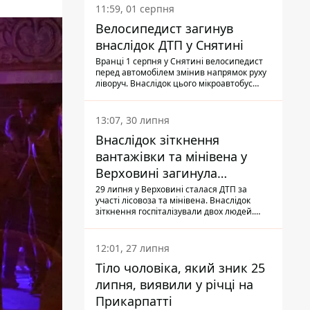
11:59, 01 серпня
Велосипедист загинув
внаслідок ДТП у Снятині
Вранці 1 серпня у Снятині велосипедист
перед автомобілем змінив напрямок руху
ліворуч. Внаслідок цього мікроавтобус
здійснив наїзд на керманича
двоколісного.
13:07, 30 липня
Внаслідок зіткнення
вантажівки та мінівена у
Верховині загинула
пасажирка, водійка - у
29 липня у Верховині сталася ДТП за
участі лісовоза та мінівена. Внаслідок
лікарні
зіткнення госпіталізували двох людей.
Попри зусилля медиків, 79-річна
пасажирка легковика померла у лікарні.
Також травми отримала водійка
12:01, 27 липня
автомобіля.
Тіло чоловіка, який зник 25
липня, виявили у річці на
Прикарпатті