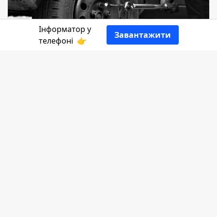
Інформатор у
Завантажити
телефоні
👉
З настанням весни будь-який власник
автомобіля згадує про заміну зимових
шин на літні. Проте погода весною
може бути оманливою і не варто
поспішати з переходом на літню гуму.
На що звертати увагу при зміні шин -
розповість
Інформатор
.
Насправді, чітких меж, коли переходити