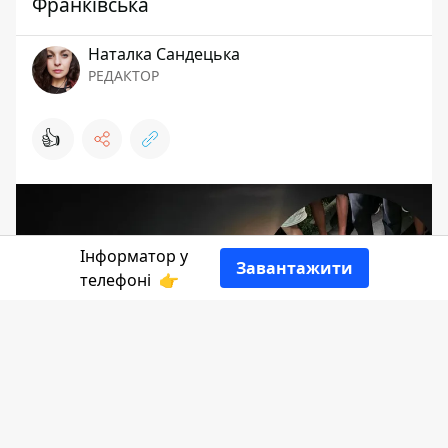
Франківська
Наталка Сандецька
РЕДАКТОР
👍
Інформатор у
Завантажити
телефоні
👉
Явно успішною була риболовля увечері