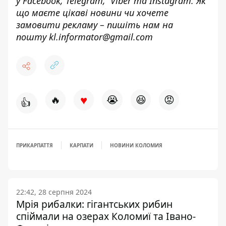
у
Facebook
,
Telegram,
Viber
та
Instagram.
Як
що маєте цікаві новини чи хочете
замовити рекламу – пишіть нам на
пошту
kl.informator@gmail.com
♥
🔥
😭
😆
😡
👍
ПРИКАРПАТТЯ
КАРПАТИ
НОВИНИ КОЛОМИЯ
22:42, 28 серпня 2024
Мрія рибалки: гігантських рибин
спіймали на озерах Коломиї та Івано-