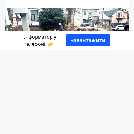
Інформатор у
Завантажити
телефоні
👉
Чомусь водії вважають права пішоходів
чимось другорядним, неважливим.
Частіше всього наші повідомлення про
рагульське паркування в Коломиї якраз
стосується перешкоджання руху
пішоходів. До прикладу сьогодні, 8
квітня", на вул. Валова водій служби