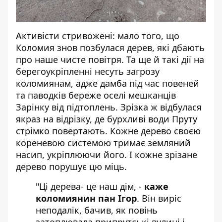
Активісти стривожені: мало того, що
Коломия знов позбулася дерев, які дбають
про наше чисте повітря. Та ще й такі дії на
берегоукріпленні несуть загрозу
коломиянам, адже дамба під час повеней
та паводків береже оселі мешканців
Зарінку від підтоплень. Зрізка ж відбулася
якраз на відрізку, де бурхливі води Пруту
стрімко повертають. Кожне дерево своєю
кореневою системою тримає земляний
насип, укріплюючи його. І кожне зрізане
дерево порушує цю міць.
"Ці дерева- це наш дім, -
каже
коломиянин пан Ігор
. Він виріс
неподалік, бачив, як повінь
затоплювала припрутські вулиці і