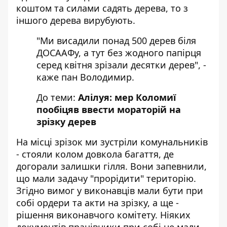
коштом та силами садять дерева, то з
іншого дерева вирубують.
"Ми висадили понад 500 дерев біля
ДОСААФу, а тут без жодного папірця
серед квітня зрізали десятки дерев", -
каже пан Володимир.
До теми:
Алілуя: мер Коломиї
пообіцяв ввести мораторій на
зрізку дерев
На місці зрізок ми зустріли комунальників
- стояли колом довкола багаття, де
догорали залишки гілля. Вони запевнили,
що мали задачу "прорідити" територію.
Згідно вимог у виконавців мали бути при
собі ордери та акти на зрізку, а ще -
рішення виконавчого комітету. Ніяких