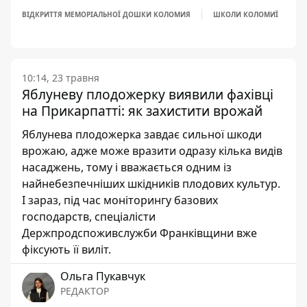
ВІДКРИТТЯ МЕМОРІАЛЬНОЇ ДОШКИ КОЛОМИЯ
ШКОЛИ КОЛОМИЇ
10:14, 23 травня
Яблуневу плодожерку виявили фахівці
на Прикарпатті: як захистити врожай
Яблунева плодожерка завдає сильної шкоди
врожаю, адже може вразити одразу кілька видів
насаджень, тому і вважається одним із
найнебезпечніших шкідників плодових культур.
І зараз, під час моніторингу базових
господарств, спеціалісти
Держпродспоживслужби Франківщини вже
фіксують її виліт.
Ольга Пукавчук
РЕДАКТОР