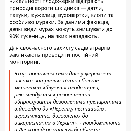
чисельності плодожерки відіграють
природні вороги шкідника — дятли,
павуки, жужелиці, вуховертки, клопи та
особливо мурахи. За даними фахівців,
деякі види мурах можуть знищувати до
90% гусениць, на яких нападають.
Для своєчасного захисту садів аграріїв
закликають проводити постійний
моніторинг.
Якщо протягом семи днів у феромонні
пастки потрапляє п’ять і більше
метеликів яблуневої плодожерки,
рекомендується розпочинати
обприскування дозволеними препаратами
відповідно до «Переліку пестицидів і
агрохімікатів, дозволених до
використання в Україні», - повідомляють
в Держпродспоживслужбі області.