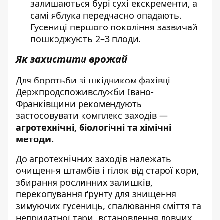
залишаються бурі сухі екскременти, а
самі яблука передчасно опадають.
Гусениці першого покоління зазвичай
пошкоджують 2–3 плоди.
Як захистити врожай
Для боротьби зі шкідником фахівці
Держпродспоживслужби Івано-
Франківщини рекомендують
застосовувати комплекс заходів —
агротехнічні, біологічні та хімічні
методи.
До агротехнічних заходів належать
очищення штамбів і гілок від старої кори,
збирання рослинних залишків,
перекопування ґрунту для знищення
зимуючих гусениць, спалювання сміття та
непридатної тари, встановлення ловчих