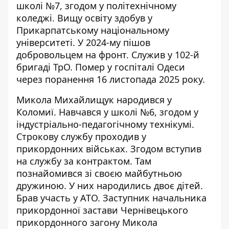
школі №7, згодом у політехнічному
коледжі. Вищу освіту здобув у
Прикарпатському національному
університеті. У 2024-му пішов
добровольцем на фронт. Служив у 102-й
бригаді ТрО. Помер у госпіталі Одеси
через поранення 16 листопада 2025 року.
Микола Михайлищук народився у
Коломиї. Навчався у школі №6, згодом у
індустріально-педагогічному технікумі.
Строкову службу проходив у
прикордонних військах. Згодом вступив
на службу за контрактом. Там
познайомився зі своєю майбутньою
дружиною. У них народились двоє дітей.
Брав участь у АТО. Заступник начальника
прикордонної застави Чернівецького
прикордонного загону Микола