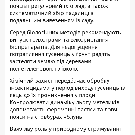
поясів і регулярний їх огляд, а також
систематичний збір падалиці з
подальшим вивезенням із саду.
Серед біологічних методів рекомендують
випуск трихограми та використання
біопрепаратів. Для недопущення
потрапляння гусениць у ґрунт радять
застеляти землю під деревами
поліетиленовою плівкою.
Хімічний захист передбачає обробку
інсектицидами у період виходу гусениць із
яєць до їх проникнення у плоди.
Контролювати динаміку льоту метеликів
допомагають феромонні пастки та ловчі
пояси на стовбурах яблунь.
Важливу роль у природному стримуванні