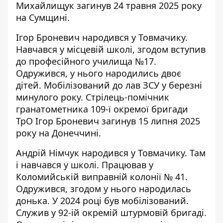
Михайлищук загинув 24 травня 2025 року
на Сумщині.
Ігор Броневич народився у Товмачику.
Навчався у місцевій школі, згодом вступив
до професійного училища №17.
Одружився, у нього народились двоє
дітей. Мобілізований до лав ЗСУ у березні
минулого року. Стрілець-помічник
гранатометника 109-ї окремої бригади
ТрО Ігор Броневич загинув 15 липня 2025
року на Донеччині.
Андрій Німчук народився у Товмачику. Там
і навчався у школі. Працював у
Коломийській виправній колонії № 41.
Одружився, згодом у нього народилась
донька. У 2024 році був мобілізований.
Служив у 92-ій окремій штурмовій бригаді.