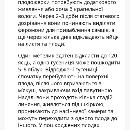
плодожерки потребують додаткового
живлення або хоча б крапельної
вологи. Через 2–3 доби після статевого
дозрівання вони починають виділяти
феромони для приваблення самців, а
ще через кілька днів відкладають яйця
на листя та плоди.
Один метелик здатен відкласти до 120
яєць, а одна гусениця може пошкодити
5–6 яблук. Відроджені гусениці
спочатку перебувають на поверхні
плода, після чого вгризаються в
м’якуш, закриваючи вхід павутиною.
Надалі вони проходять кілька стадій
линяння, живляться під шкіркою,
проникають до насіннєвої камери та
можуть переходити з одного плода до
іншого. У пошкоджених плодах