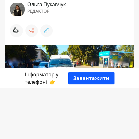
Ольга Пукавчук
РЕДАКТОР
👍
Інформатор у
Завантажити
телефоні
👉
Вчора, 15 серпня, у Снятині під колеса
автомобіля потрапила жінка, яка йшла