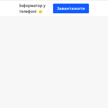
Інформатор у
Завантажити
телефоні
👉
Із сумом повідомляє
Інформатор Коломия
,
посилаючись на Косівську військову
адміністрацію
.
Олег Боднарук народився 14 квітня 1976
року. Мешкав у селищі Кути. Захисник
служив стрільцем 2 мотопіхотного
відділення 2 мотопіхотного взводу 2