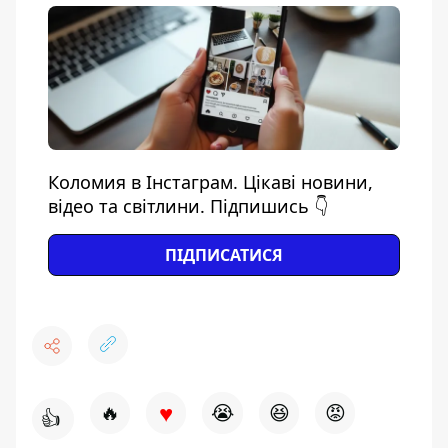
Коломия в Інстаграм. Цікаві новини,
відео та світлини. Підпишись 👇
ПІДПИСАТИСЯ
♥
🔥
😭
😆
😡
👍