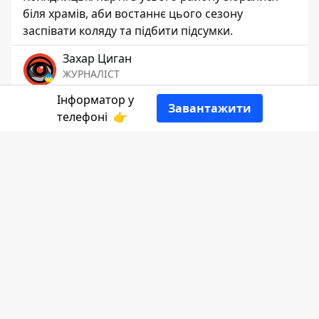
біля храмів, аби востаннє цього сезону
заспівати коляду та підбити підсумки.
Захар Циган
ЖУРНАЛІСТ
Інформатор у
Завантажити
👍
телефоні
👉
Розповідає
Інформатор Коломия
посилаючись на колег з Івано-
Франківська.
Розколяда — це традиційні народні
проводи зимових свят, підсумок
колядувань, вертепів і різдвяних обрядів.