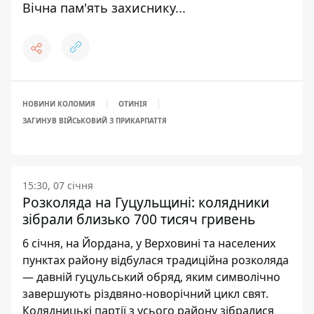
Вічна пам'ять захиснику...
НОВИНИ КОЛОМИЯ
ОТИНІЯ
ЗАГИНУВ ВІЙСЬКОВИЙ З ПРИКАРПАТТЯ
15:30, 07 січня
Розколяда на Гуцульщині: колядники
зібрали близько 700 тисяч гривень
6 січня, на Йордана, у Верховині та населених
пунктах району відбулася традиційна розколяда
— давній гуцульський обряд, яким символічно
завершують різдвяно-новорічний цикл свят.
Колядницькі партії з усього району зібралися