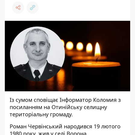
Із сумом сповіщає
Інформатор Коломия
з
посиланням на
Отинійську селищну
територіальну
громаду.
Роман Червінський народився 19 лютого
1980 року, жив у селі Ворона.