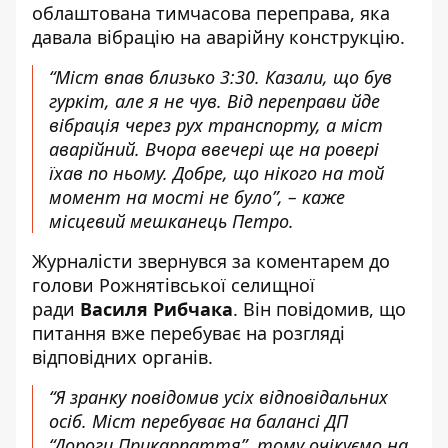
облаштована тимчасова переправа, яка
давала вібрацію на аварійну конструкцію.
“Міст впав близько 3:30. Казали, що був
гуркіт, але я не чув. Від переправи йде
вібрація через рух транспорту, а міст
аварійний. Вчора ввечері ще на ровері
їхав по ньому. Добре, що нікого на той
момент на мості не було”
, – каже
місцевий мешканець Петро.
Журналісти звернувся за коментарем до
голови Рожнятівської селищної
ради
Василя Рибчака
. Він повідомив, що
питання вже перебуває на розгляді
відповідних органів.
“Я зранку повідомив усіх відповідальних
осіб. Міст перебуває на балансі ДП
“Дороги Прикарпаття”, тому очікуємо на