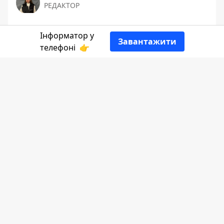
РЕДАКТОР
👍
Інформатор у
Завантажити
телефоні
👉
Пише
Інформатор Коломия.
Повітряна тривога в Коломийському
районі розпочалась о 12:04. Через
близько пів години на
території Коломийської громади пролунав
вибух. Це
підтвердив
міський голова
Богдан Станіславський. Також такий звук
чули й мешканці деяких сусідніх громад.
Як повідомляють, у частини коломиян
зникло світло. Мер Коломиї додав, що
необхідні системи життєзабезпечення