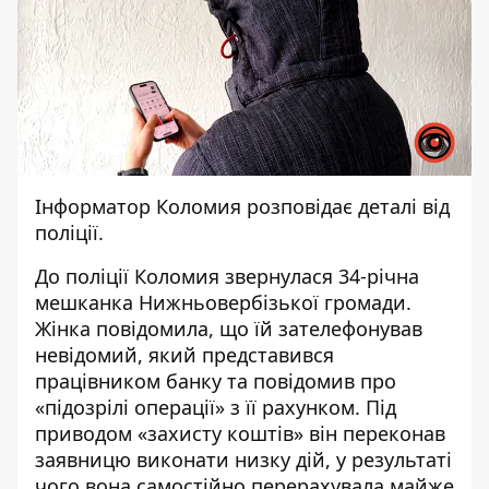
Інформатор Коломия
розповідає
деталі
від
поліції.
До поліції Коломия звернулася 34-річна
мешканка Нижньовербізької громади.
Жінка повідомила, що їй зателефонував
невідомий, який представився
працівником банку та повідомив про
«підозрілі операції» з її рахунком. Під
приводом «захисту коштів» він переконав
заявницю виконати низку дій, у результаті
чого вона самостійно перерахувала майже