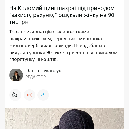
На Коломийщині шахраї під приводом
"захисту рахунку" ошукали жінку на 90
тис грн
Троє прикарпатців стали жертвами
шахрайських схем, серед них - мешканка
Нижньовербізької громади. Псевдобанкір
видурив у жінки 90 тисяч гривень під приводом
"порятунку" її коштів.
Ольга Пукавчук
РЕДАКТОР
👍