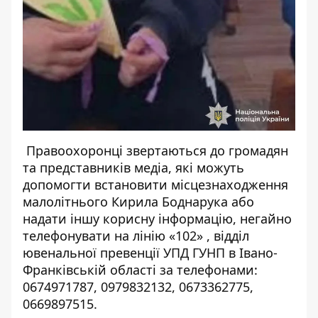
Правоохоронці звертаються до громадян
та представників медіа, які можуть
допомогти встановити місцезнаходження
малолітнього Кирила Боднарука або
надати іншу корисну інформацію, негайно
телефонувати на лінію «102» , відділ
ювенальної превенції УПД ГУНП в Івано-
Франківській області за телефонами:
0674971787, 0979832132, 0673362775,
0669897515.