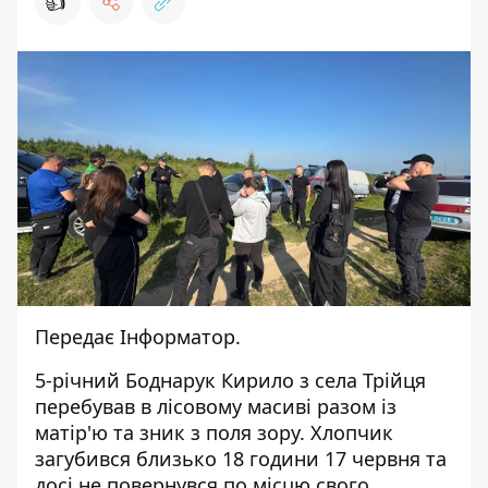
👍
Передає
Інформатор
.
5-річний Боднарук Кирило з села Трійця
перебував в лісовому масиві разом із
матір'ю та зник з поля зору. Хлопчик
загубився близько 18 години 17 червня та
досі не повернувся по місцю свого