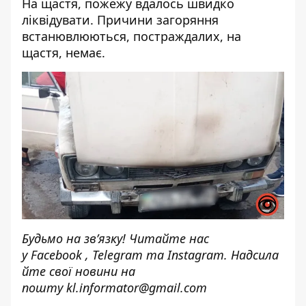
На щастя, пожежу вдалось швидко
ліквідувати. Причини загоряння
встанювлюються, постраждалих, на
щастя, немає.
Будьмо на зв’язку! Читайте нас
у
Facebook
,
Telegram
та
Instagram.
Надсила
йте свої новини н
а
пошту
kl.informator@gmail.com