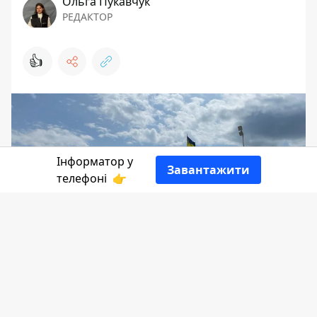
Ольга Пукавчук
РЕДАКТОР
👍
Інформатор у
Завантажити
телефоні
👉
На деяких АЗС міста продовжують
падати ціни на бензин та дизпаливо.
Сьогодні, 6 травня, заправити авто