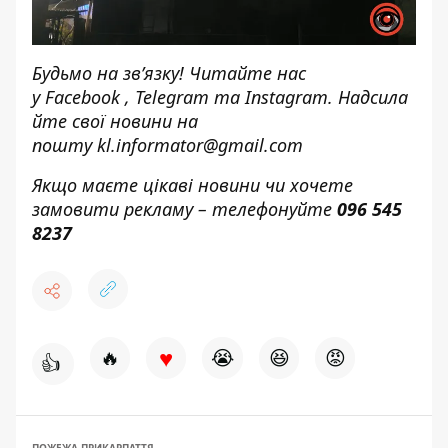
Будьмо на зв’язку! Читайте нас
у
Facebook
,
Telegram
та
Instagram.
Надсила
йте свої новини н
а
пошту
kl.informator@gmail.com
Якщо маєте цікаві новини чи хочете
замовити рекламу – телефонуйте
096 545
8237
♥
🔥
😭
😆
😡
👍