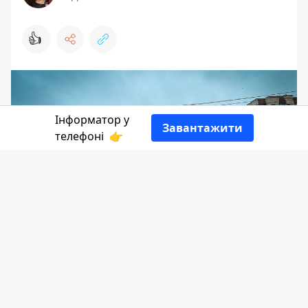
👍
Інформатор у
Завантажити
телефоні
👉
Близько опівдня у мікрорайоні
Леонтовича з 9-го поверху впала 16-
річна дівчина. Батьки назвали
можливу причину трагедії.