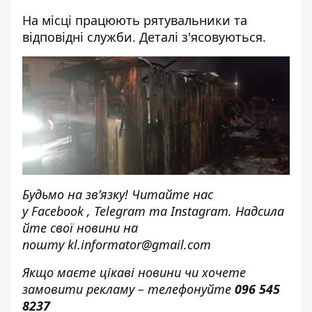
На місці працюють рятувальники та
відповідні служби. Деталі з'ясовуються.
Будьмо на зв’язку! Читайте нас
у
Facebook
,
Telegram
та
Instagram.
Надсила
йте свої новини н
а
пошту
kl.informator@gmail.com
Якщо маєте цікаві новини чи хочете
замовити рекламу – телефонуйте
096 545
8237