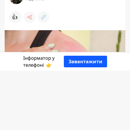
👍
Інформатор у
Завантажити
телефоні
👉
Під час спеки, яка останнім часом
охопила Україну, чимало людей
проводять вільний час біля водойм. Та
під палючим сонцем шкіра може