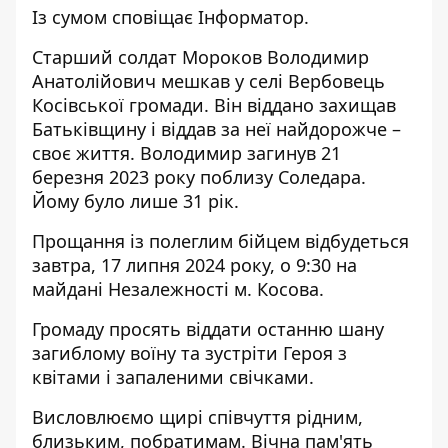
Із сумом сповіщає
Інформатор
.
Старший солдат Мороков Володимир
Анатолійович мешкав у селі Вербовець
Косівської громади. Він віддано захищав
Батьківщину і віддав за неї найдорожче –
своє життя. Володимир загинув 21
березня 2023 року поблизу Соледара.
Йому було лише 31 рік.
Прощання із полеглим бійцем відбудеться
завтра, 17 липня 2024 року, о 9:30 на
майдані Незалежності м. Косова.
Громаду просять віддати останню шану
загиблому воїну та зустріти Героя з
квітами і запаленими свічками.
Висловлюємо щирі співчуття рідним,
близьким, побратимам. Вічна пам'ять