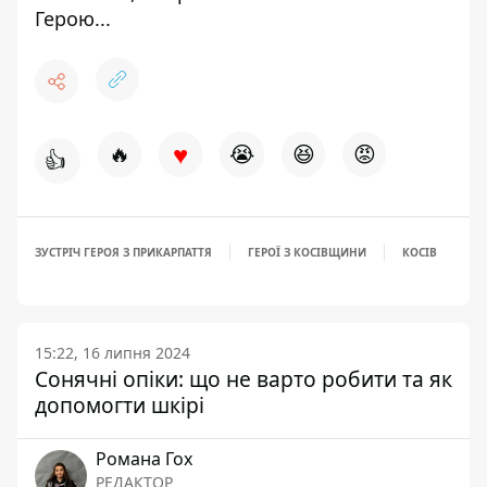
Герою...
♥
🔥
😭
😆
😡
👍
ЗУСТРІЧ ГЕРОЯ З ПРИКАРПАТТЯ
ГЕРОЇ З КОСІВЩИНИ
КОСІВ
15:22, 16 липня 2024
Сонячні опіки: що не варто робити та як
допомогти шкірі
Романа Гох
РЕДАКТОР