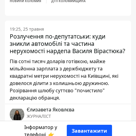
НОВИНИ КОЛОМИЯ
ДТП КОЛОМИЙЩИНА
19:25, 25 травня
Розлучення по-депутатськи: куди
зникли автомобілі та частина
нерухомості нардепа Василя Вірастюка?
Пів сотні тисяч доларів готівкою, майже
мільйонна зарплата з держбюджету та
квадратні метри нерухомості на Київщині, які
довелося ділити з колишньою дружиною.
Розірвання шлюбу суттєво "почистило"
декларацію обранця.
Єлизавета Яковлєва
ЖУРНАЛІСТ
Інформатор у
Завантажити
👍
телефоні
👉