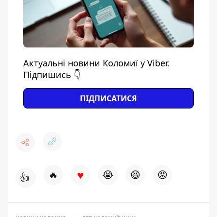
Актуальні новини Коломиї у Viber.
Підпишись 👇
ПІДПИСАТИСЯ
♥
🔥
😭
😆
😡
👍