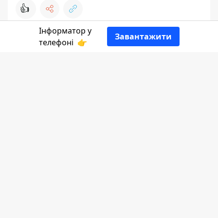
👍
Інформатор у
Завантажити
телефоні
👉
Розповідає
Інформатор Коломия
,
посилаючись на
Відділ освіти, культури,
молоді та спорту П'ядицької ОТГ
.
Роман Ясінчук народився 4 листопада 1986
року. Проживав у селі Годи-Добровідка