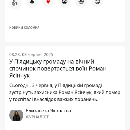
♥
🔥
😭
😆
😡
👍
НОВИНИ КОЛОМИЯ
08:28, 03 червня 2025
У П'ядицьку громаду на вічний
спочинок повертається воїн Роман
Ясінчук
Сьогодні, 3 червня, у П'ядицькій громаді
зустрінуть захисника Роман Ясінчук, який помер
у госпіталі внаслідок важких поранень.
Єлизавета Яковлєва
ЖУРНАЛІСТ