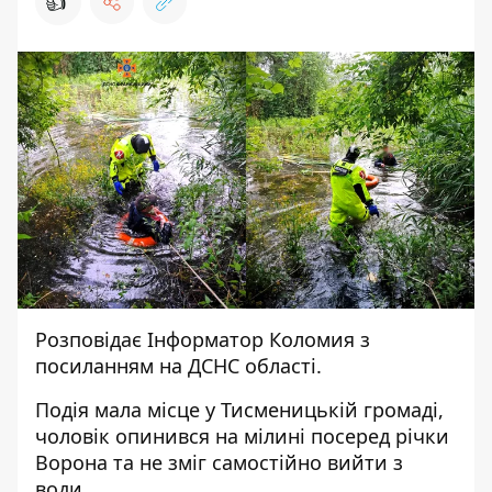
👍
Розповідає
Інформатор Коломия
з
посиланням на
ДСНС області.
Подія мала місце у Тисменицькій громаді,
чоловік опинився на мілині посеред річки
Ворона та не зміг самостійно вийти з
води.