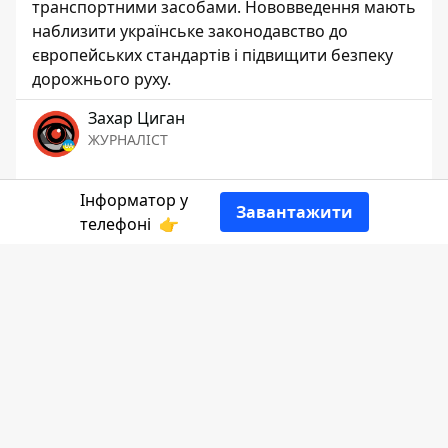
транспортними засобами. Нововведення мають
наблизити українське законодавство до
європейських стандартів і підвищити безпеку
дорожнього руху.
Захар Циган
ЖУРНАЛІСТ
Інформатор у
👍
Завантажити
телефоні
👉
Розповідає
Інформатор Коломия
посилаючись на
допис
очільника МВС.
Згідно з новими правилами, строк дії
посвідчення водія залежатиме від
категорії транспортного засобу.