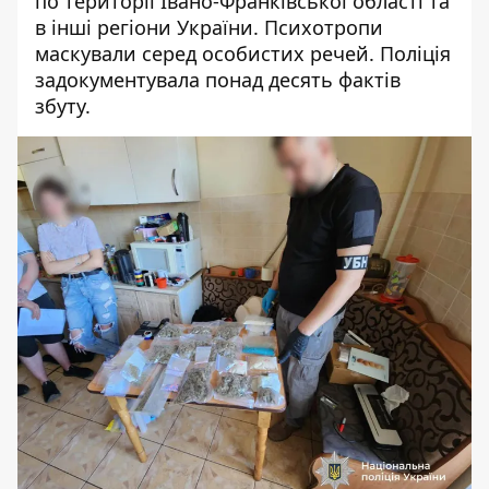
по території Івано-Франківської області та
в інші регіони України. Психотропи
маскували серед особистих речей. Поліція
задокументувала понад десять фактів
збуту.